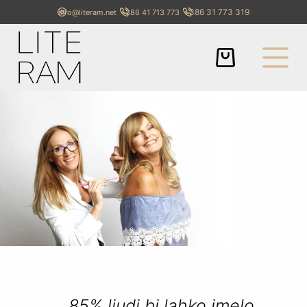
+386 31 773 319
info@literam.net
+386 41 713 773
85% ljudi bi lahko imelo