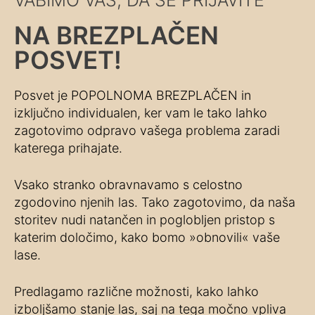
VABIMO VAS, DA SE PRIJAVITE
NA BREZPLAČEN
POSVET!
Posvet je POPOLNOMA BREZPLAČEN in
izključno individualen, ker vam le tako lahko
zagotovimo odpravo vašega problema zaradi
katerega prihajate.
Vsako stranko obravnavamo s celostno
zgodovino njenih las. Tako zagotovimo, da naša
storitev nudi natančen in poglobljen pristop s
katerim določimo, kako bomo »obnovili« vaše
lase.
Predlagamo različne možnosti, kako lahko
izboljšamo stanje las, saj na tega močno vpliva