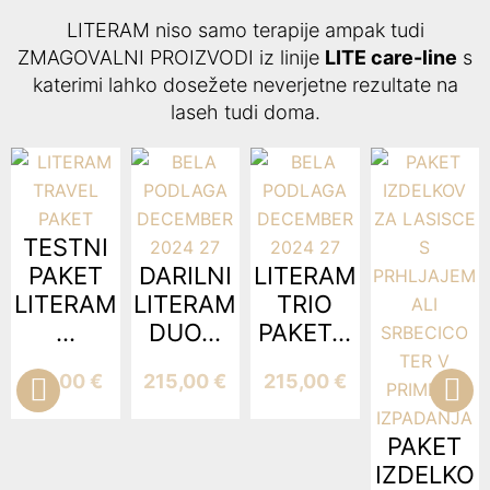
LITERAM niso samo terapije ampak tudi
ZMAGOVALNI PROIZVODI iz linije
LITE care-line
s
katerimi lahko dosežete neverjetne rezultate na
laseh tudi doma.
TESTNI
PAKET
DARILNI
LITERAM
LITERAM
LITERAM
TRIO
...
DUO...
PAKET...
34,00
€
215,00
€
215,00
€
PAKET
IZDELKO