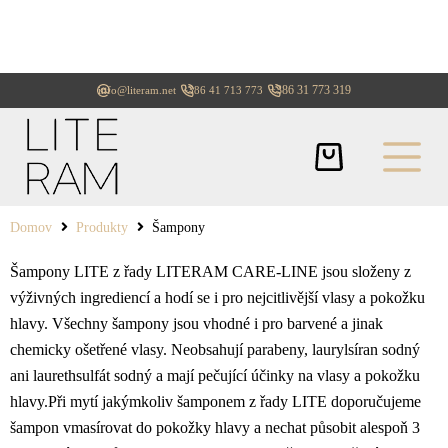
+386 31 773 319
info@literam.net
+386 41 713 773
Domov
Produkty
Šampony
Šampony LITE z řady LITERAM CARE-LINE jsou složeny z
výživných ingrediencí a hodí se i pro nejcitlivější vlasy a pokožku
hlavy. Všechny šampony jsou vhodné i pro barvené a jinak
chemicky ošetřené vlasy. Neobsahují parabeny, laurylsíran sodný
ani laurethsulfát sodný a mají pečující účinky na vlasy a pokožku
hlavy.Při mytí jakýmkoliv šamponem z řady LITE doporučujeme
šampon vmasírovat do pokožky hlavy a nechat působit alespoň 3