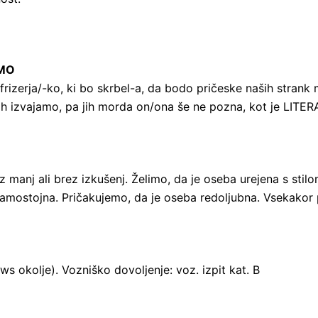
EMO
izerja/-ko, ki bo skrbel-a, da bodo pričeske naših strank 
 ki jih izvajamo, pa jih morda on/ona še ne pozna, kot je
 z manj ali brez izkušenj. Želimo, da je oseba urejena s stil
 samostojna. Pričakujemo, da je oseba redoljubna. Vsekakor 
 okolje). Vozniško dovoljenje: voz. izpit kat. B