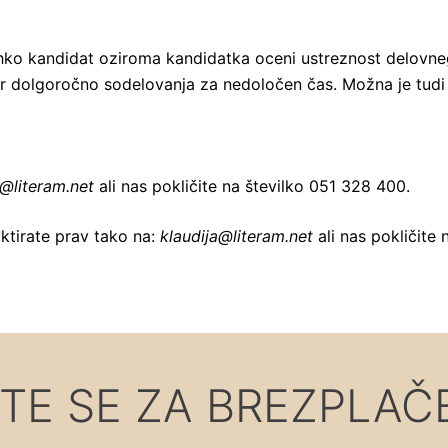
ahko kandidat oziroma kandidatka oceni ustreznost delovne
or dolgoročno sodelovanja za nedoločen čas. Možna je tudi
a@literam.net
ali nas pokličite na številko 051 328 400.
ktirate prav tako na:
klaudija@literam.net
ali nas pokličite
TE SE ZA BREZPLAČ