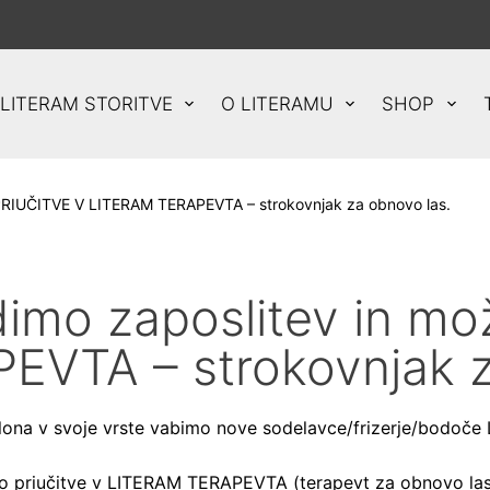
LITERAM STORITVE
O LITERAMU
SHOP
PRIUČITVE V LITERAM TERAPEVTA – strokovnjak za obnovo las.
imo zaposlitev in m
VTA – strokovnjak z
alona v svoje vrste vabimo nove sodelavce/frizerje/bodo
 priučitve v LITERAM TERAPEVTA (terapevt za obnovo las