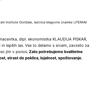
iteram Institute Domžale, lastnica blagovne znamke LITERAM
armacevtka, dipl. ekonomistka KLAUDIJA PISKAR,
ti in lepših las. Vse to delamo s srcem, zavzeto za
 so jim v ponos.
Zato potrebujemo kvalitetne
t, strast do poklica, lojalnost, spoštovanje.