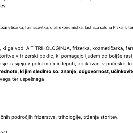
ev.
, kozmetičarka, farmacevtka, dipl. ekonomistka, lastnica salona Piskar L
o, ki ga vodi AIT TRIHOLOGINJA, frizerka, kozmetičarka, f
storitve v frizerski poklic, ki pomagajo ljudem do boljše ras
je zasijejo v polni moči in lepoti, oblikovani v pričeske, ki
ednote, ki jim sledimo so: znanje, odgovornost, učinkovitos
ivega ter uspešnega
ih področjih frizerstva, trihologije, trženja storitev.
ost.