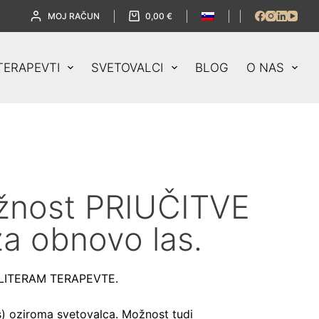
MOJ RAČUN
0,00
€
TERAPEVTI
SVETOVALCI
BLOG
O NAS
ožnost PRIUČITVE
a obnovo las.
če LITERAM TERAPEVTE.
) oziroma svetovalca. Možnost tudi