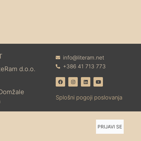
T
info@literam.net
+386 41 713 773
iteRam d.o.o.
 Domžale
Splošni pogoji poslovanja
a
PRIJAVI SE