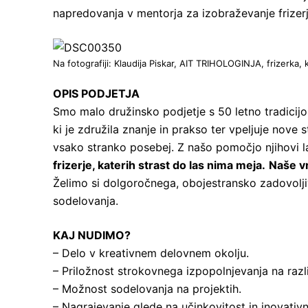
napredovanja v mentorja za izobraževanje frizerj
Na fotografiji: Klaudija Piskar, AIT TRIHOLOGINJA, frizerka
OPIS PODJETJA
Smo malo družinsko podjetje s 50 letno tradicij
ki je združila znanje in prakso ter vpeljuje nove 
vsako stranko posebej. Z našo pomočjo njihovi las
frizerje, katerih strast do las nima meja.
Naše vr
Želimo si dolgoročnega, obojestransko zadovolj
sodelovanja.
KAJ NUDIMO?
– Delo v kreativnem delovnem okolju.
– Priložnost strokovnega izpopolnjevanja na različn
– Možnost sodelovanja na projektih.
– Nagrajevanje glede na učinkovitost in inovativn