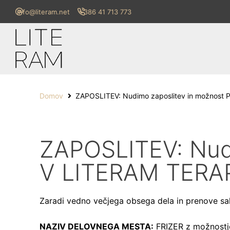
info@literam.net
+386 41 713 773
Domov
ZAPOSLITEV: Nudimo zaposlitev in možnost 
ZAPOSLITEV: Nud
V LITERAM TERAPE
Zaradi vedno večjega obsega dela in prenove s
NAZIV DELOVNEGA MESTA:
FRIZER z možnostjo