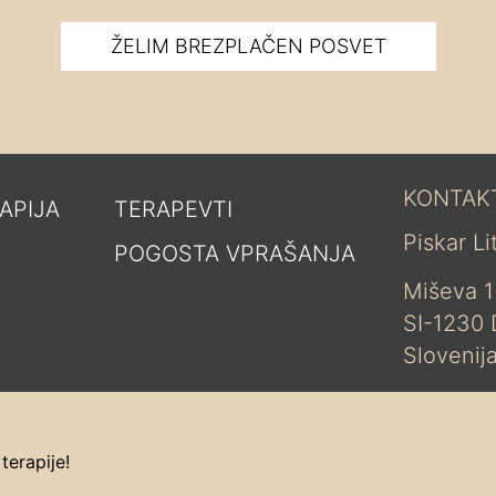
ŽELIM BREZPLAČEN POSVET
KONTAK
APIJA
TERAPEVTI
Piskar L
POGOSTA VPRAŠANJA
Miševa 1
SI-1230
Slovenij
erapije!