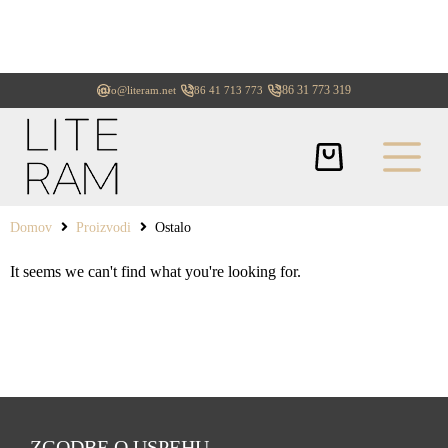
+386 31 773 319
info@literam.net
+386 41 713 773
Domov
Proizvodi
Ostalo
It seems we can't find what you're looking for.
ZGODBE O USPEHU