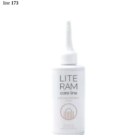
line
173