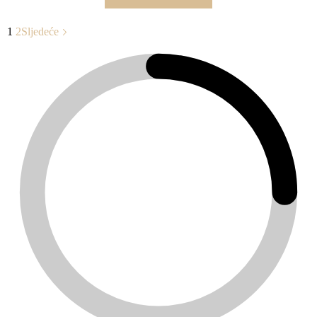
1
2
Sljedeće