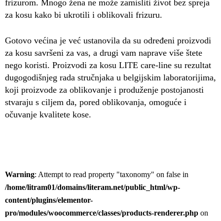
frizurom. Mnogo žena ne može zamisliti život bez spreja
za kosu kako bi ukrotili i oblikovali frizuru.
Gotovo većina je već ustanovila da su određeni proizvodi
za kosu savršeni za vas, a drugi vam naprave više štete
nego koristi. Proizvodi za kosu LITE care-line su rezultat
dugogodišnjeg rada stručnjaka u belgijskim laboratorijima,
koji proizvode za oblikovanje i produženje postojanosti
stvaraju s ciljem da, pored oblikovanja, omoguće i
očuvanje kvalitete kose.
Warning
: Attempt to read property "taxonomy" on false in
/home/litram01/domains/literam.net/public_html/wp-
content/plugins/elementor-
pro/modules/woocommerce/classes/products-renderer.php
on