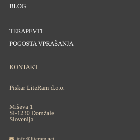
BLOG
TERAPEVTI
POGOSTA VPRAŠANJA
KONTAKT
Piskar LiteRam d.o.o.
Miševa 1
SI-1230 Domžale
Slovenija
info@literam.net