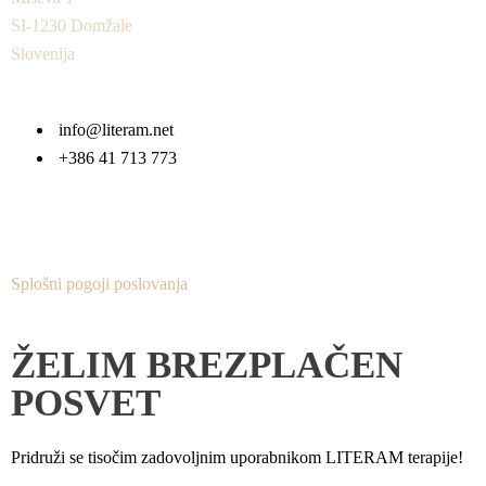
SI-1230 Domžale
Slovenija
info@literam.net
+386 41 713 773
Splošni pogoji poslovanja
ŽELIM BREZPLAČEN
POSVET
Pridruži se tisočim zadovoljnim uporabnikom LITERAM terapije!