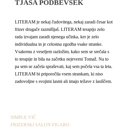
TJAŠA PODBEVŠEK
LITERAM je nekaj čudovitega, nekaj zaradi česar kot
frizer drugače razmišljaš. LITERAM terapijo zelo
rada izvajam zaradi njenega učinka, ker je zelo
individualna in je celostna zgodba vsake stranke.
Vsakemu z veseljem razložim, kako sem se srečala s
to terapije in bila na začetku nejeverni Tomaž. Na to
pa sem se začela spraševati, kaj sem počela vsa ta leta.
LITERAM bi priporočila vsem strankam, ki niso
zadovoljne s svojimi lasmi ali imajo težave z lasiščem.
SIMPLE VIČ
FRIZERSKI SALON FIGARO