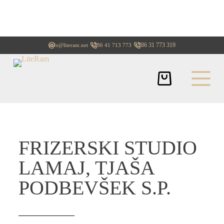
+386 31 773 319
info@literam.net
+386 41 713 773
FRIZERSKI STUDIO
LAMAJ, TJAŠA
PODBEVŠEK S.P.