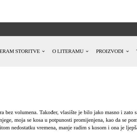
TERAM STORITVE
O LITERAMU
PROIZVODI
zura bez volumena. Također, vlasište je bilo jako masno i zato
e, moja se kosa u potpunosti promijenjena, kao da se pomlad
nitom nedostatku vremena, manje radim s kosom i ona je ljepš