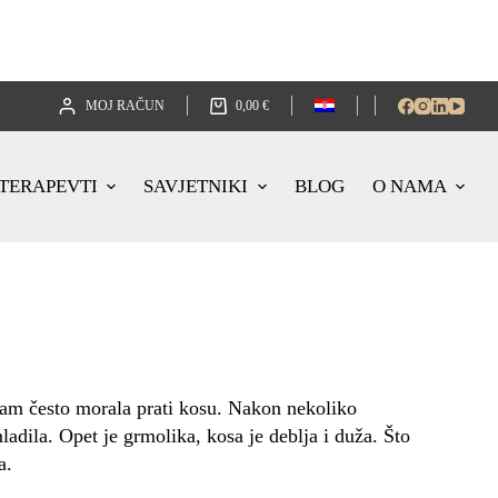
MOJ RAČUN
0,00
€
TERAPEVTI
SAVJETNIKI
BLOG
O NAMA
 sam često morala prati kosu. Nakon nekoliko
ila. Opet je grmolika, kosa je deblja i duža. Što
a.