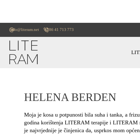
info@literam.net
+386 41 713 773
LI
HELENA BERDEN
Moja je kosa u potpunosti bila suha i tanka, a fri
godina korištenja LITERAM terapije i LITERAM njeg
je najvrjednije je činjenica da, usprkos mom opće