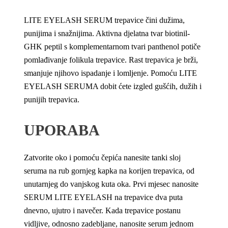
LITE EYELASH SERUM trepavice čini dužima,
punijima i snažnijima. Aktivna djelatna tvar biotinil-
GHK peptil s komplementarnom tvari panthenol potiče
pomlađivanje folikula trepavice. Rast trepavica je brži,
smanjuje njihovo ispadanje i lomljenje. Pomoću LITE
EYELASH SERUMA dobit ćete izgled gušćih, dužih i
punijih trepavica.
UPORABA
Zatvorite oko i pomoću čepića nanesite tanki sloj
seruma na rub gornjeg kapka na korijen trepavica, od
unutarnjeg do vanjskog kuta oka. Prvi mjesec nanosite
SERUM LITE EYELASH na trepavice dva puta
dnevno, ujutro i navečer. Kada trepavice postanu
vidljive, odnosno zadebljane, nanosite serum jednom