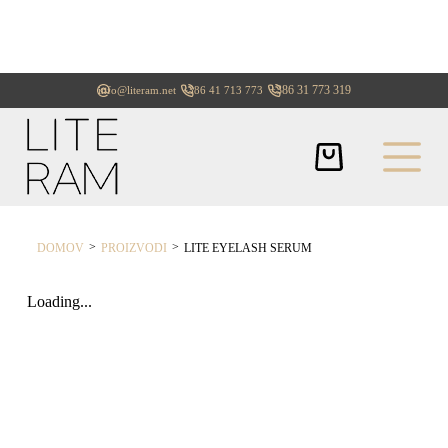
+386 31 773 319
info@literam.net
+386 41 713 773
>
>
DOMOV
PROIZVODI
LITE EYELASH SERUM
Loading...