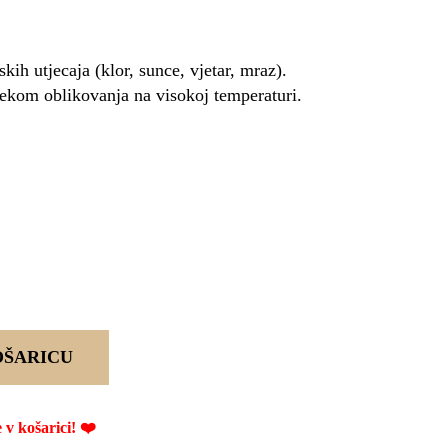
ih utjecaja (klor, sunce, vjetar, mraz).
tijekom oblikovanja na visokoj temperaturi.
OŠARICU
 košarici! ❤️