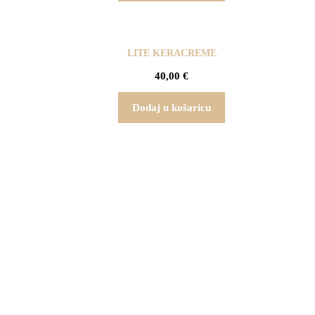
LITE KERACREME
40,00
€
Dodaj u košaricu