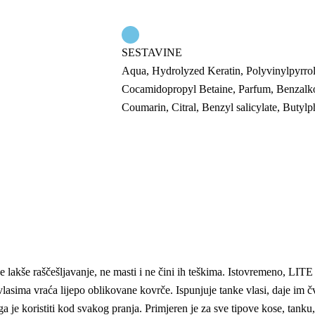
SESTAVINE
Aqua, Hydrolyzed Keratin, Polyvinylpyrro
Cocamidopropyl Betaine, Parfum, Benzalkon
Coumarin, Citral, Benzyl salicylate, Buty
kše raščešljavanje, ne masti i ne čini ih teškima. Istovremeno, LIT
vlasima vraća lijepo oblikovane kovrče. Ispunjuje tanke vlasi, daje im č
ga je koristiti kod svakog pranja. Primjeren je za sve tipove kose, tank