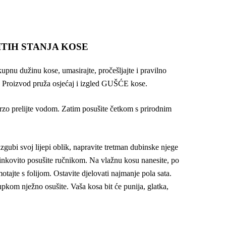
ITIH STANJA KOSE
pnu dužinu kose, umasirajte, pročešljajte i pravilno
. Proizvod pruža osjećaj i izgled GUŠĆE kose.
 brzo prelijte vodom. Zatim posušite četkom s prirodnim
zgubi svoj lijepi oblik, napravite tretman dubinske njege
inkovito posušite ručnikom. Na vlažnu kosu nanesite, po
otajte s folijom. Ostavite djelovati najmanje pola sata.
upkom nježno osušite. Vaša kosa bit će punija, glatka,