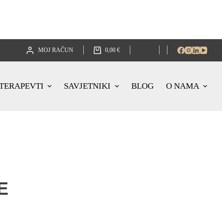
MOJ RAČUN
0,00
€
TERAPEVTI
SAVJETNIKI
BLOG
O NAMA
E