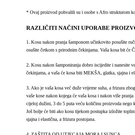
* Ovaj proizvod pohvalili su i osobe s Afro strukturom k
RAZLIČITI NAČINI UPORABE PROIZV
1. Kosu nakon pranja šamponom učinkovito posušite ručni
osušite četkom s prirodnim čekinjama. Vaša kosa bit će 
2. Kosu nakon šamponiranja dobro iscijedite i nanesite ve
čekinjama, a vaša će kosa biti MEKŠA, glatka, sjajna i e
3. Ako je vaša kosa već duže vrijeme suha, a frizura zbog
vaše kose nakon kojega će vaša kosa i nakon više pranja
cijeloj dužini, 3 do 5 puta veću količinu proizvoda nego ko
Još bolje će biti ako kosu tijekom postupka izložite topl
sjajna i elastična, a frizura postojana.
4. ZAŠTITA OD UTJECAJA MORA I SUNCA