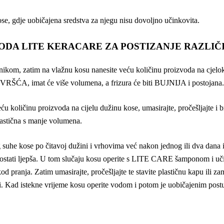
ose, gdje uobičajena sredstva za njegu nisu dovoljno učinkovita.
ODA LITE KERACARE ZA POSTIZANJE RAZLIČ
kom, zatim na vlažnu kosu nanesite veću količinu proizvoda na cjeloku
ČVRŠĆA, imat će više volumena, a frizura će biti BUJNIJA i postojana
ću količinu proizvoda na cijelu dužinu kose, umasirajte, pročešljajte i
lastična s manje volumena.
 suhe kose po čitavoj dužini i vrhovima već nakon jednog ili dva dana i
 ostati ljepša. U tom slučaju kosu operite s LITE CARE šamponom i uč
d pranja. Zatim umasirajte, pročešljajte te stavite plastičnu kapu ili zam
ini. Kad istekne vrijeme kosu operite vodom i potom je uobičajenim post