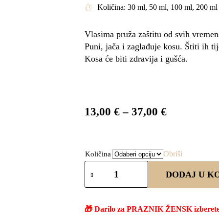
Količina: 30 ml, 50 ml, 100 ml, 200 ml
Vlasima pruža zaštitu od svih vremensk
Puni, jača i zaglađuje kosu. Štiti ih 
Kosa će biti zdravija i gušća.
13,00
€
–
37,00
€
Obriši
Količina
DODAJ U K
🎁 Darilo za PRAZNIK ŽENSK izberete v