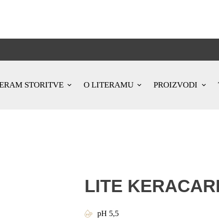
TERAM STORITVE
O LITERAMU
PROIZVODI
LITE KERACAR
pH 5,5