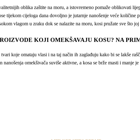
valitetnijih oblika zaštite na moru, a istovremeno pomaže oblikovati l
kose tijekom cijeloga dana dovoljno je jutarnje nanošenje veće količine 
 visokom vlagom u zraku dok se nalazite na moru, kosi pružate sve što joj
PROIZVODE KOJI OMEKŠAVAJU KOSU? NA PRI
tvari koje omataju vlasi i na taj način ih zaglađuju kako bi se lakše ra
on nanošenja omekšivača suviše aktivne, a kosa se brže masti i manje je