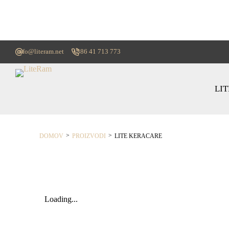
info@literam.net
+386 41 713 773
LI
>
>
DOMOV
PROIZVODI
LITE KERACARE
Loading...