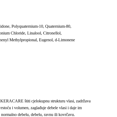
lidone, Polyquaternium-10, Quaternium-80,
ium Chloride, Linalool, Citronellol,
lphenyl Methylpropional, Eugenol, d-Limonene
E KERACARE štiti cjelokupnu strukturu vlasi, zadržava
vrstoću i volumen, zaglađuje debele vlasi i daje im
u, normalno debelu, debelu, ravnu ili kovrčavu.