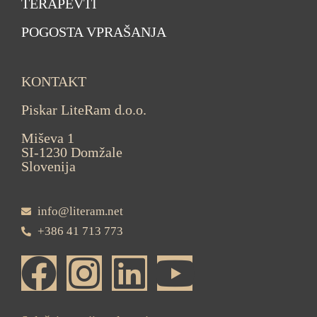
TERAPEVTI
POGOSTA VPRAŠANJA
KONTAKT
Piskar LiteRam d.o.o.
Miševa 1
SI-1230 Domžale
Slovenija
info@literam.net
+386 41 713 773