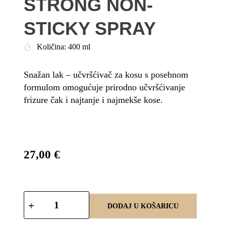
STRONG NON-
STICKY SPRAY
Količina: 400 ml
Snažan lak – učvršćivač za kosu s posebnom
formulom omogućuje prirodno učvršćivanje
frizure čak i najtanje i najmekše kose.
27,00
€
DODAJ U KOŠARICU