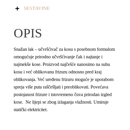
SESTAVINE
OPIS
Snažan lak – učvršćivač za kosu s posebnom formulom
omogućuje prirodno učvršćivanje čak i najtanje i
najmekše kose. Proizvod najčešće nanosimo na suhu
kosu i već oblikovanu frizuru odnosno pred kraj
oblikovanja. Već uređenu frizuru moguće je uporabom
spreja više puta raščešljati i preoblikovati. Povećava
postojanost frizure i istovremeno čuva prirodan izgled
kose. Ne lijepi se zbog izlaganja vlažnosti. Umiruje
statički elektricitet.