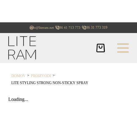
+386 31 773 319
info@literam.net
+386 41 713 773
>
>
DOMOV
PROIZVODI
LITE STYLING STRONG NON-STICKY SPRAY
Loading...