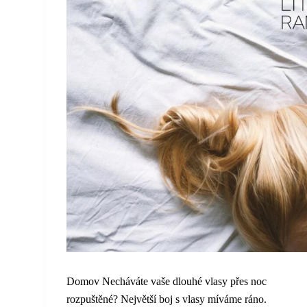
Domov Necháváte vaše dlouhé vlasy přes noc
rozpuštěné? Největší boj s vlasy míváme ráno.