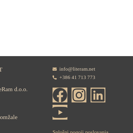
T
info@literam.net
+386 41 713 773
teRam d.o.o.
Domžale
Splošni pogoji poslovanja