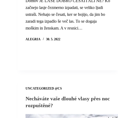
Domov JE LASE DOBRO ČESATI ALI NE? Ko
začnejo lasje čezmerno izpadati, se veliko ljudi
ustraši. Nehajo se česati, ker se bojijo, da jim bo
zaradi tega izpadlo še več las. To se dogaja
moškim in ženskam. A v resnici…
ALEGRIA
30. 5. 2022
UNCATEGORIZED @CS
Necháváte vaše dlouhé vlasy přes noc
rozpuštěné?