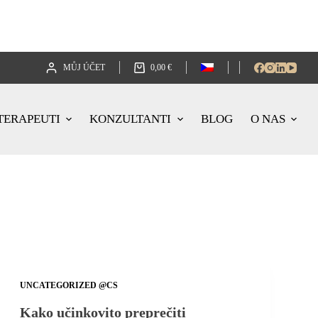
MŮJ ÚČET
0,00
€
TERAPEUTI
KONZULTANTI
BLOG
O NAS
UNCATEGORIZED @CS
Kako učinkovito preprečiti