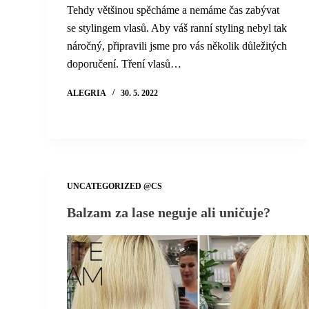
Tehdy většinou spěcháme a nemáme čas zabývat
se stylingem vlasů. Aby váš ranní styling nebyl tak
náročný, připravili jsme pro vás několik důležitých
doporučení. Tření vlasů…
ALEGRIA
30. 5. 2022
UNCATEGORIZED @CS
Balzam za lase neguje ali uničuje?