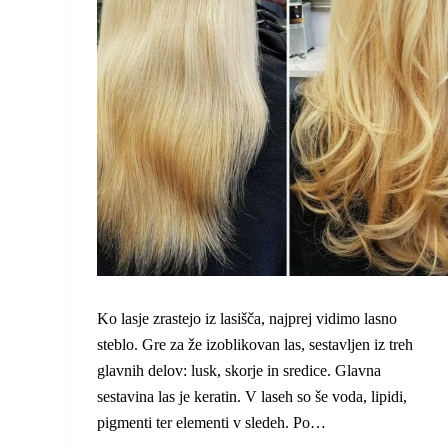
Ko lasje zrastejo iz lasišča, najprej vidimo lasno
steblo. Gre za že izoblikovan las, sestavljen iz treh
glavnih delov: lusk, skorje in sredice. Glavna
sestavina las je keratin. V laseh so še voda, lipidi,
pigmenti ter elementi v sledeh. Po…