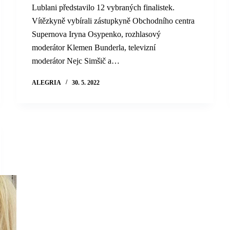
Lublani představilo 12 vybraných finalistek.
Vítězkyně vybírali zástupkyně Obchodního centra
Supernova Iryna Osypenko, rozhlasový
moderátor Klemen Bunderla, televizní
moderátor Nejc Simšič a…
ALEGRIA
30. 5. 2022