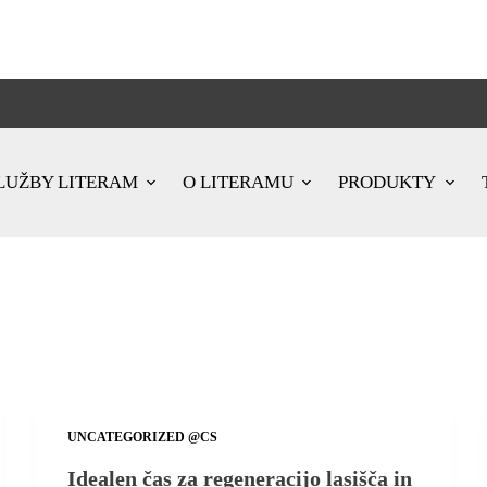
LUŽBY LITERAM
O LITERAMU
PRODUKTY
UNCATEGORIZED @CS
Idealen čas za regeneracijo lasišča in