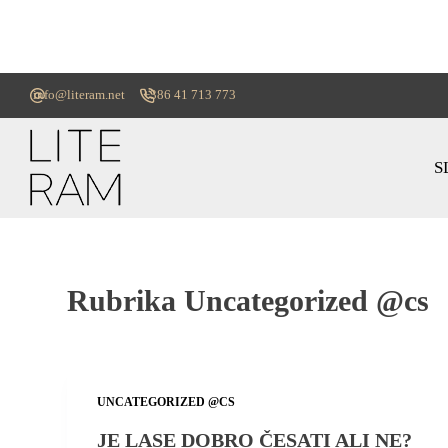
info@literam.net
+386 41 713 773
S
Rubrika
Uncategorized @cs
UNCATEGORIZED @CS
JE LASE DOBRO ČESATI ALI NE?