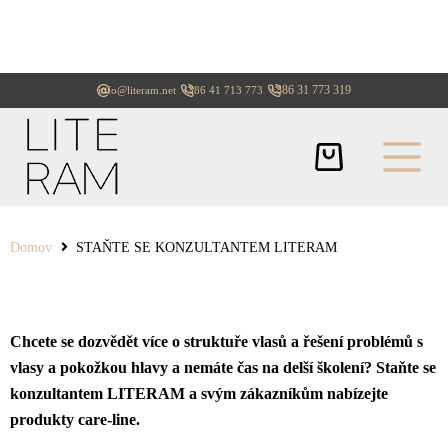
+386 31 773 319
info@literam.net
+386 41 713 773
Domov
STAŇTE SE KONZULTANTEM LITERAM
Chcete se dozvědět více o struktuře vlasů a řešení problémů s
vlasy a pokožkou hlavy a nemáte čas na delší školení? Staňte se
konzultantem LITERAM a svým zákazníkům nabízejte
produkty care-line.