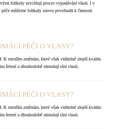
vými folikuly urychlují proces vypadávání vlasů. I v
né péče můžeme folikuly znovu povzbudit k činnosti.
OMÁCÍ PÉČI O VLASY?
K menším změnám, které však viditelně zlepší kvalitu
m šetrné a dlouhodobě stimulují růst vlasů.
OMÁCÍ PÉČI O VLASY?
K menším změnám, které však viditelně zlepší kvalitu
m šetrné a dlouhodobě stimulují růst vlasů.