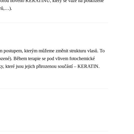
e tvorbu nového KERATINU, který se váže na poškozené
érů,…).
ým postupem, kterým můžeme změnit strukturu vlasů. To
kozené). Během terapie se pod vlivem fotochemické
ky, které jsou jejich přirozenou součástí – KERATIN.