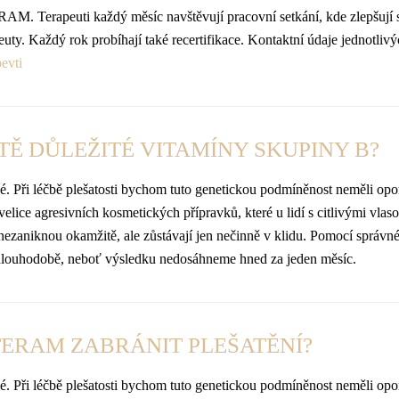
RAM. Terapeuti každý měsíc navštěvují pracovní setkání, kde zlepšují s
y. Každý rok probíhají také recertifikace. Kontaktní údaje jednotliv
evti
Ě DŮLEŽITÉ VITAMÍNY SKUPINY B?
é. Při léčbě plešatosti bychom tuto genetickou podmíněnost neměli opom
ce agresivních kosmetických přípravků, které u lidí s citlivými vlaso
y nezaniknou okamžitě, ale zůstávají jen nečinně v klidu. Pomocí správ
 dlouhodobě, neboť výsledku nedosáhneme hned za jeden měsíc.
TERAM ZABRÁNIT PLEŠATĚNÍ?
é. Při léčbě plešatosti bychom tuto genetickou podmíněnost neměli opom