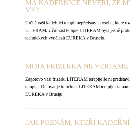
MÁ KADEŘNICE NEVĚŘÍ, ŽE M
VY?
Určitě vaší kadeřnici terapii nepředstavila osoba, které 
LITERAM. Účinnost terapie LITERAM byla jasně prokázána.
technických vynálezů EUREKA v Bruselu.
MOJA FRIZERKA NE VERJAME V
Zagotovo vaši frizerki LITERAM terapije še ni predstavil
terapija. Delovanje in učinek LITERAM terapije sta namreč
EUREKA v Bruslju.
JAK POZNÁM, KTEŘÍ KADEŘNÍ