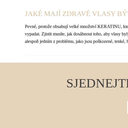
JAKÉ MAJÍ ZDRAVÉ VLASY BÝ
Pevné, protože obsahují velké množství KERATINU, který 
vypadat. Zjistit musíte, jak dosáhnout toho, aby vlasy byl
alespoň jedním z problému, jako jsou poškozené, tenké, 
SJEDNEJT