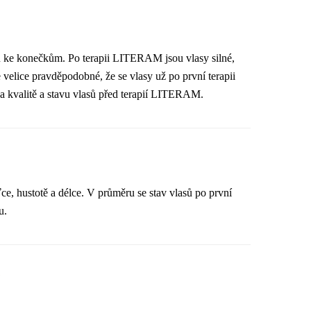
ků ke konečkům. Po terapii LITERAM jsou vlasy silné,
e velice pravděpodobné, že se vlasy už po první terapii
na kvalitě a stavu vlasů před terapií LITERAM.
ťce, hustotě a délce. V průměru se stav vlasů po první
u.
?