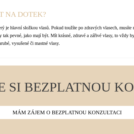
T NA DOTEK?
je hlavní složkou vlasů. Pokud toužíte po zdravých vlasech, musíte ne
y tak pevné, jako mají být. Mít krásné, zdravé a zářivé vlasy, to vždy b
hrubé, vysušené či mastné vlasy.
E SI BEZPLATNOU K
MÁM ZÁJEM O BEZPLATNOU KONZULTACI