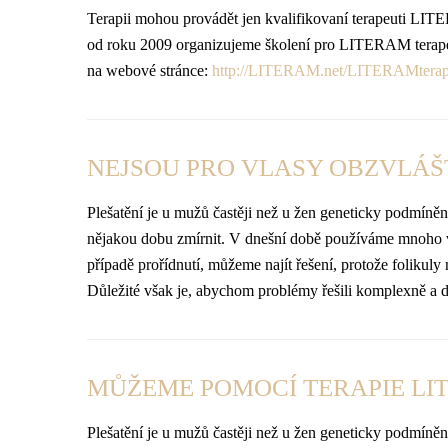
Terapii mohou provádět jen kvalifikovaní terapeuti LITE
od roku 2009 organizujeme školení pro LITERAM terapeut
na webové stránce:
http://LITERAM.net/LITERAMterap
NEJSOU PRO VLASY OBZVLÁŠT
Plešatění je u mužů častěji než u žen geneticky podmíněn
nějakou dobu zmírnit. V dnešní době používáme mnoho veli
případě prořídnutí, můžeme najít řešení, protože folikul
Důležité však je, abychom problémy řešili komplexně a
MŮŽEME POMOCÍ TERAPIE LI
Plešatění je u mužů častěji než u žen geneticky podmíněn