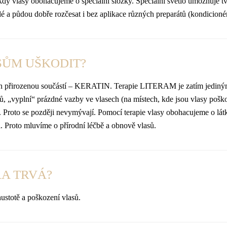
dy vlasy obohacujeme o speciální složky. Speciální světlo umožňuj
lé a půdou dobře rozčesat i bez aplikace různých preparátů (kondicion
SŮM UŠKODIT?
ejich přirozenou součástí – KERATIN. Terapie LITERAM je zatím jedin
ů, „vyplní“ prázdné vazby ve vlasech (na místech, kde jsou vlasy poš
ů. Proto se později nevymývají. Pomocí terapie vlasy obohacujeme o lát
. Proto mluvíme o přírodní léčbě a obnově vlasů.
A TRVÁ?
hustotě a poškození vlasů.