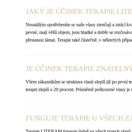
JAKÝ JE ÚČINEK TERAPIE LIT
Neustálým opotřebením se naše vlasy ztenčují a ztrácí 
pevné, mají větší objem, jsou hladké a dobře se rozčesáva
přestanou lámat. Terapie také částečně, v některých příp
JE ÚČINEK TERAPIE ZNATELNÝ 
Všem zákazníkům se struktura vlasů zlepší již po první ter
terapii zlepší o 20 procent. Průměrně poškozené vlasy je
FUNGUJE TERAPIE U VŠECH 
Terapie LITERAM funguje úplně na všech typech vlasů s