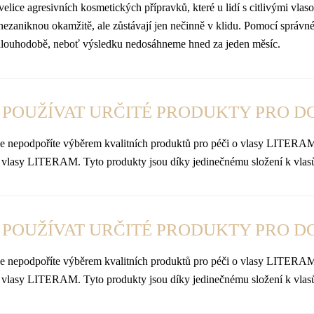
ce agresivních kosmetických přípravků, které u lidí s citlivými vlaso
y nezaniknou okamžitě, ale zůstávají jen nečinně v klidu. Pomocí správ
 dlouhodobě, neboť výsledku nedosáhneme hned za jeden měsíc.
I POUŽÍVAT URČITÉ PRODUKTY PRO D
nepodpoříte výběrem kvalitních produktů pro péči o vlasy LITERAM. 
 o vlasy LITERAM. Tyto produkty jsou díky jedinečnému složení k vlasů
I POUŽÍVAT URČITÉ PRODUKTY PRO D
nepodpoříte výběrem kvalitních produktů pro péči o vlasy LITERAM. 
 o vlasy LITERAM. Tyto produkty jsou díky jedinečnému složení k vlasů