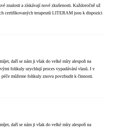
vé znalosti a získávají nové zkušenosti. Každoročně už
ých certifikovaných terapeutů LITERAM jsou k dispozici
íjet, daří se nám ji však do velké míry alespoň na
vými folikuly urychlují proces vypadávání vlasů. I v
né péče můžeme folikuly znovu povzbudit k činnosti.
íjet, daří se nám ji však do velké míry alespoň na