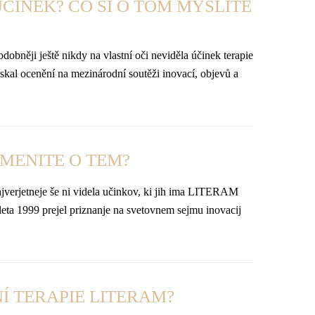
ČINEK? CO SI O TOM MYSLÍTE
dobněji ještě nikdy na vlastní oči neviděla účinek terapie
kal ocenění na mezinárodní soutěži inovací, objevů a
 MENITE O TEM?
najverjetneje še ni videla učinkov, ki jih ima LITERAM
 leta 1999 prejel priznanje na svetovnem sejmu inovacij
Í TERAPIE LITERAM?