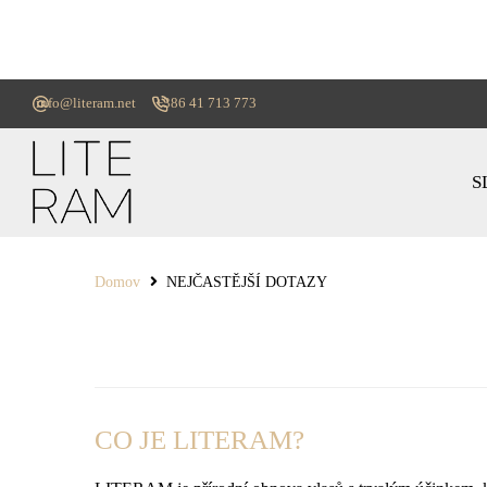
info@literam.net
+386 41 713 773
S
Domov
NEJČASTĚJŠÍ DOTAZY
CO JE LITERAM?