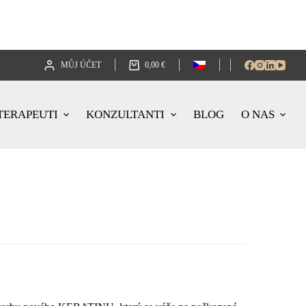
MŮJ ÚČET
0,00
€
TERAPEUTI
KONZULTANTI
BLOG
O NAS