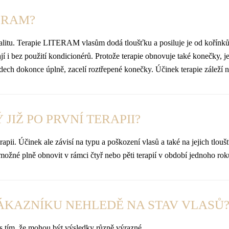
ERAM?
kvalitu. Terapie LITERAM vlasům dodá tloušťku a posiluje je od kořín
jí i bez použití kondicionérů. Protože terapie obnovuje také konečky, j
adech dokonce úplně, zacelí roztřepené konečky. Účinek terapie záleží 
JIŽ PO PRVNÍ TERAPII?
apii. Účinek ale závisí na typu a poškození vlasů a také na jejich tlouš
 možné plně obnovit v rámci čtyř nebo pěti terapií v období jednoho rok
ZÁKAZNÍKU NEHLEDĚ NA STAV VLASŮ
 tím, že mohou být výsledky různě výrazné.