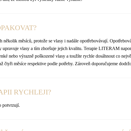
OPAKOVAT?
ch několik měsíců, protože se vlasy i nadále opotřebovávají. Opotřebová
ky upravuje vlasy a tím zhoršuje jejich kvalitu. Terapie LITERAM napo
tenké nebo výrazně poškozené vlasy a toužíte rychle dosáhnout co nejvě
i až čtyři měsíce respektive podle potřeby. Zároveň doporučujeme dodr
PII RYCHLEJI?
 potvrzují.