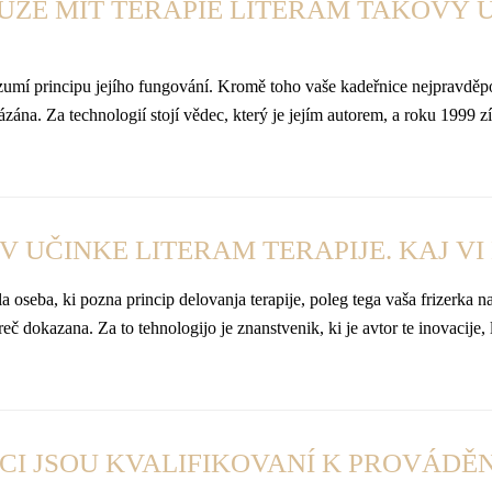
ŮŽE MÍT TERAPIE LITERAM TAKOVÝ Ú
rozumí principu jejího fungování. Kromě toho vaše kadeřnice nejpravděpo
 Za technologií stojí vědec, který je jejím autorem, a roku 1999 zís
 UČINKE LITERAM TERAPIJE. KAJ VI
a oseba, ki pozna princip delovanja terapije, poleg tega vaša frizerka 
 dokazana. Za to tehnologijo je znanstvenik, ki je avtor te inovacije,
CI JSOU KVALIFIKOVANÍ K PROVÁDĚN