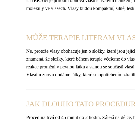
LITERAM je přírodní obnova vlasů s trvalým účinkem, k
molekuly ve vlasech. Vlasy budou kompaktní, silné, lesk
MŮŽE TERAPIE LITERAM VLA
Ne, protože vlasy obohacuje jen o složky, které jsou j
znamená, že složky, které během terapie včešeme do vlas
reakce promění v pevnou látku a stanou se součástí vlas
Vlasům znovu dodáme látky, které se opotřebením ztratili
JAK DLOUHO TATO PROCEDUR
Procedura trvá od 45 minut do 2 hodin. Záleží na délce, 