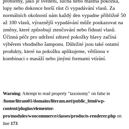
problémy, jako je svědění, suchá nebo mastná pokožka,
lupy nebo dokonce horší růst či vypadávání vlasů. Za
normálních okolností nám každý den vypadne přibližně 50
až 100 vlasů, výraznější vypadávání může poukazovat na
změny, které způsobují ztenčování nebo řídnutí vlasů.
Účinná péče pro udržení zdravé pokožky hlavy začíná
výběrem vhodného šamponu. Důležité jsou také ostatní
produkty, které na pokožku aplikujeme, většinou v
kombinaci s masáží nebo jinými formami vtírání.
Warning
: Attempt to read property "taxonomy" on false in
/home/litram01/domains/literam.net/public_html/wp-
content/plugins/elementor-
pro/modules/woocommerce/classes/products-renderer.php
on
line
173