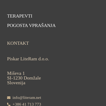
TERAPEVTI
POGOSTA VPRAŠANJA
KONTAKT
Piskar LiteRam d.o.o.
Miševa 1
SI-1230 Domžale
Slovenija
info@literam.net
+386 41 713 773