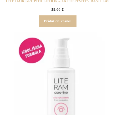
LITE HAIR GROWTH LOTION – ZA POSPEŠITEV RASTI LAS
59,00
€
Přidat do košíku