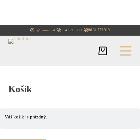
+386 31 773 319
info@literam.net
+386 41 713 773
Košík
Váš košík je prázdný.