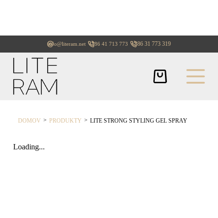
+386 31 773 319
info@literam.net
+386 41 713 773
>
>
DOMOV
PRODUKTY
LITE STRONG STYLING GEL SPRAY
Loading...