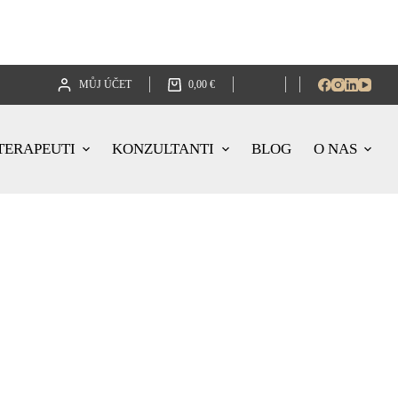
MŮJ ÚČET
0,00
€
TERAPEUTI
KONZULTANTI
BLOG
O NAS