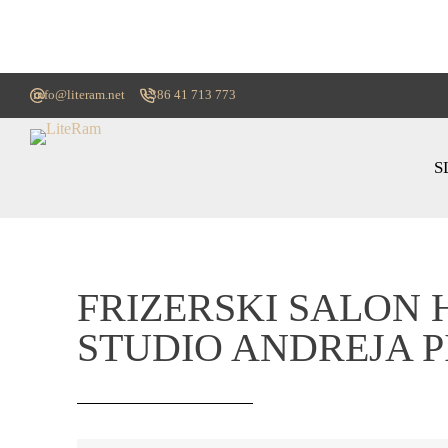
info@literam.net
+386 41 713 773
S
FRIZERSKI SALON 
STUDIO ANDREJA PI