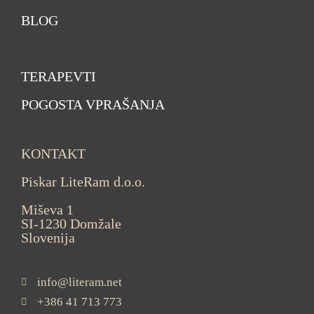
BLOG
TERAPEVTI
POGOSTA VPRAŠANJA
KONTAKT
Piskar LiteRam d.o.o.
Miševa 1
SI-1230 Domžale
Slovenija
info@literam.net
+386 41 713 773