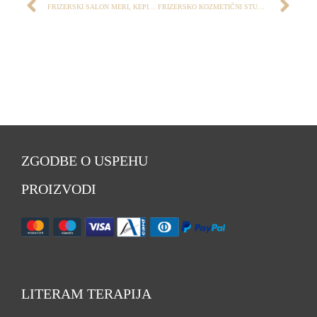
FRIZERSKI SALON MERI, KEPIC BOŠTJAN S.P.
FRIZERSKO KOZMETIČNI STUDIO “REAL”, MRČINKO VLASTA S.P.
ZGODBE O USPEHU
PROIZVODI
LITERAM TERAPIJA