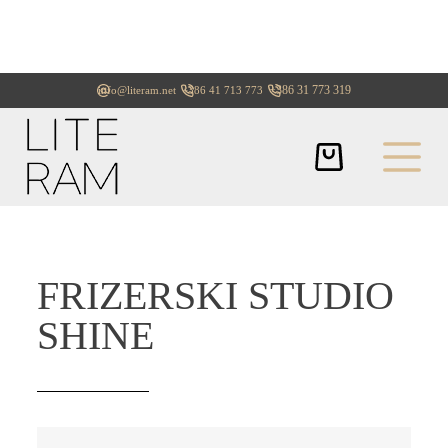
+386 31 773 319
info@literam.net
+386 41 713 773
FRIZERSKI STUDIO
SHINE