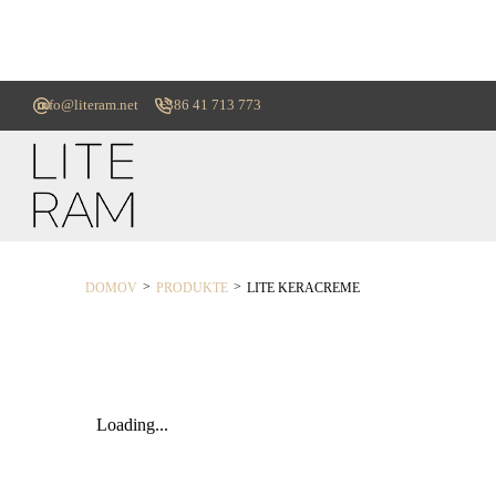
info@literam.net
+386 41 713 773
>
>
DOMOV
PRODUKTE
LITE KERACREME
Loading...