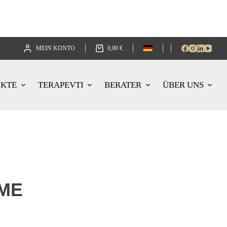
MEIN KONTO
0,00
€
UKTE
TERAPEVTI
BERATER
ÜBER UNS
ME