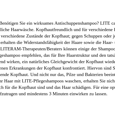
 Benötigen Sie ein wirksames Antischuppenshampoo? LITE c
iche Haarwäsche. Kopfhautfreundlich und für verschiedene H
 für verschiedene Zustände der Kopfhaut; gegen Schuppen ode
erhalten die Widerstandsfähigkeit der Haare sowie die Haar- u
ITERAM-Therapeuten/Beraters können einige der Shampoos s
geshampoo empfehlen, das für Ihre Haarstruktur und den tatsä
end wirken, ein natürliches Gleichgewicht der Kopfhaut wiede
nen Erkrankungen der Kopfhaut konfrontiert. Hiervon sind S
ende Kopfhaut. Und nicht nur das, Pilze und Bakterien beei
Ihr Haar mit LITE-Pflegeshampoos waschen, erhalten Sie nic
ich für die Kopfhaut sind und das Haar schädigen. Für eine 
fzutragen und mindestens 3 Minuten einwirken zu lassen.