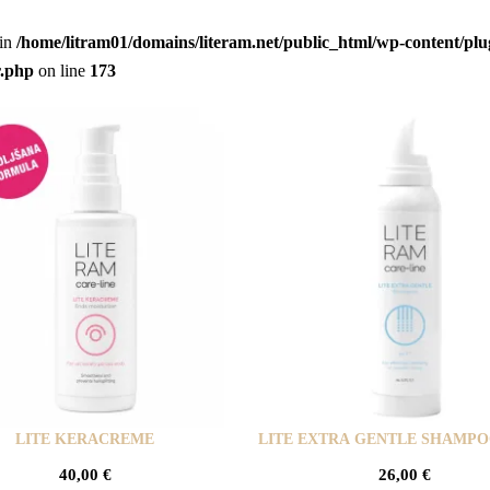
 in
/home/litram01/domains/literam.net/public_html/wp-content/plu
r.php
on line
173
LITE KERACREME
LITE EXTRA GENTLE SHAMP
40,00
€
26,00
€