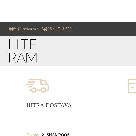
info@literam.net
+386 41 713 773
HITRA DOSTAVA
Domov
SHAMPOOS