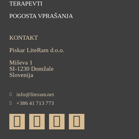
TERAPEVTI
POGOSTA VPRAŠANJA
KONTAKT
Piskar LiteRam d.o.o.
Miševa 1
SI-1230 Domžale
Slovenija
info@literam.net
+386 41 713 773