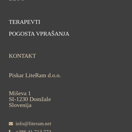
TERAPEVTI
POGOSTA VPRAŠANJA
KONTAKT
Piskar LiteRam d.o.o.
Miševa 1
SI-1230 Domžale
Slovenija
info@literam.net
+386 41 713 773