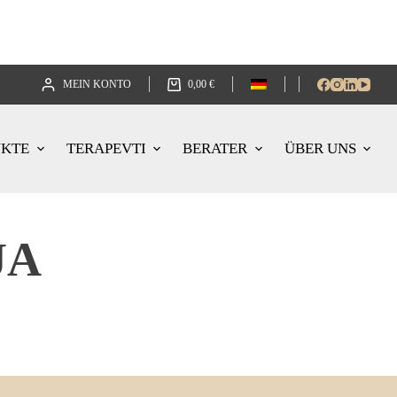
MEIN KONTO
0,00
€
UKTE
TERAPEVTI
BERATER
ÜBER UNS
JA