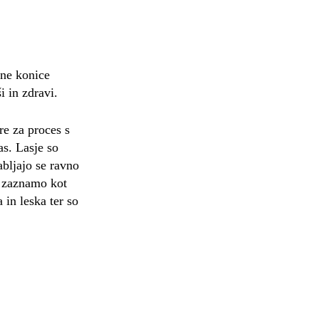
ne konice
 in zdravi.
e za proces s
s. Lasje so
abljajo se ravno
to zaznamo kot
 in leska ter so