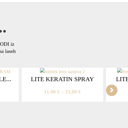
.
ODI iz
na laseh
E...
LITE KERATIN SPRAY
LIT
11,00
€
–
33,00
€