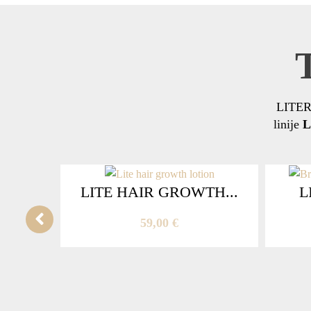
LITER
linije
L
LITE HAIR GROWTH...
L
59,00
€