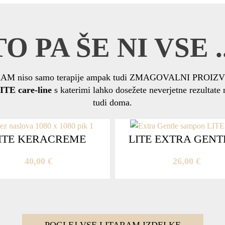
TO PA ŠE NI VSE ..
AM niso samo terapije ampak tudi ZMAGOVALNI PROIZV
ITE care-line
s katerimi lahko dosežete neverjetne rezultate 
tudi doma.
ITE KERACREME
LITE EXTRA GENTL
40,00
€
26,00
€
POGLEJ VSE LITARAM IZDELKE