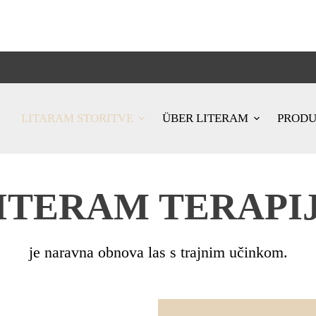
LITARAM STORITVE
ÜBER LITERAM
PROD
ITERAM TERAPI
je naravna obnova las s trajnim učinkom.