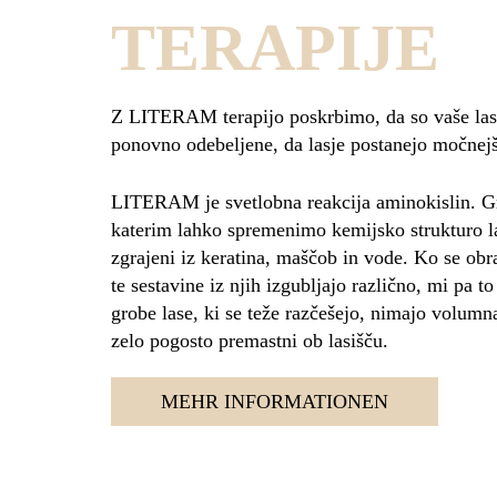
TERAPIJE
Z LITERAM terapijo poskrbimo, da so vaše las
ponovno odebeljene, da lasje postanejo močnejši
LITERAM je svetlobna reakcija aminokislin. Gr
katerim lahko spremenimo kemijsko strukturo la
zgrajeni iz keratina, maščob in vode. Ko se obr
te sestavine iz njih izgubljajo različno, mi pa 
grobe lase, ki se teže razčešejo, nimajo volumna
zelo pogosto premastni ob lasišču.
MEHR INFORMATIONEN