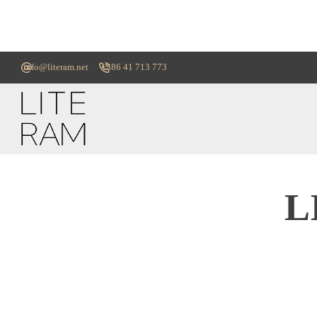
info@literam.net
+386 41 713 773
L