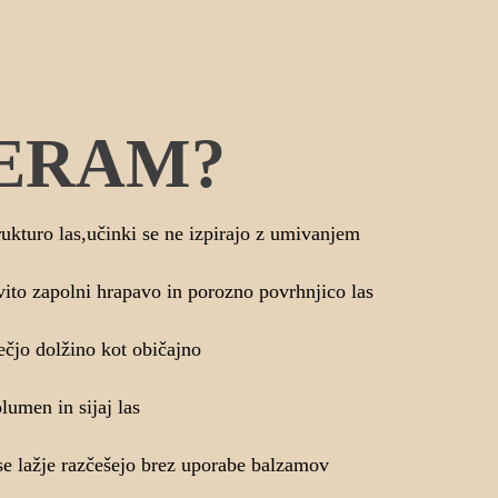
ERAM?
rukturo las,učinki se ne izpirajo z umivanjem
vito zapolni hrapavo in porozno povrhnjico las
ečjo dolžino kot običajno
lumen in sijaj las
 se lažje razčešejo brez uporabe balzamov