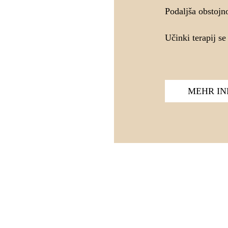
Podaljša obstojn
Učinki terapij se
MEHR I