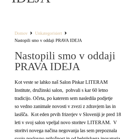
Domov
Unkategorisiert
Nastopili smo v oddaji PRAVA IDEJA
Nastopili smo v oddaji
PRAVA IDEJA
Kot veste se lahko naš Salon Piskar LITERAM
Institute, družinski salon, pohvali s kar 60 letno
tradicijo. Očeta, po katerem sem nasledila podjetje
so vedno zanimale novosti v zvezi z zdravjem las in
lasišča. Kot eden prvih frizerjev v Sloveniji je pred 18
leti v svoj salon vpeljal novo storitev LITERAM. V
storitvi novega načina negovanja las sem prepoznala
svojo poslovno priložnost in od belgijskega inovatorja