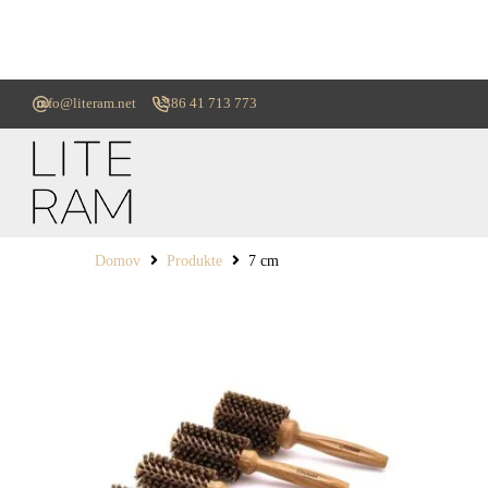
info@literam.net
+386 41 713 773
Domov
Produkte
7 cm