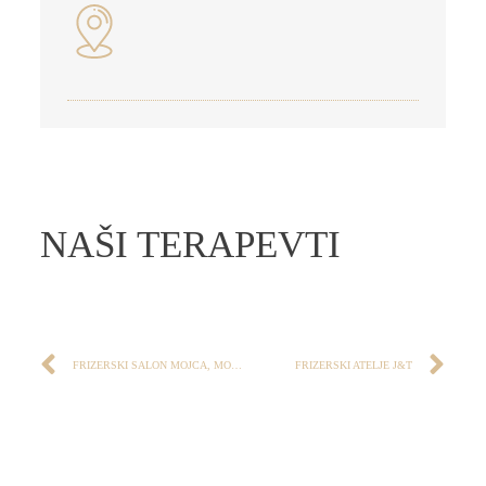
NAŠI TERAPEVTI
FRIZERSKI SALON MOJCA, MOJCA HVASTIJA S.P. LITERAM INSTITUTE
FRIZERSKI ATELJE J&T