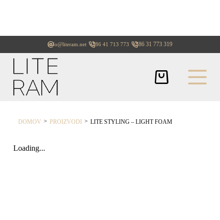
+386 31 773 319
info@literam.net
+386 41 713 773
>
>
DOMOV
PROIZVODI
LITE STYLING – LIGHT FOAM
Loading...