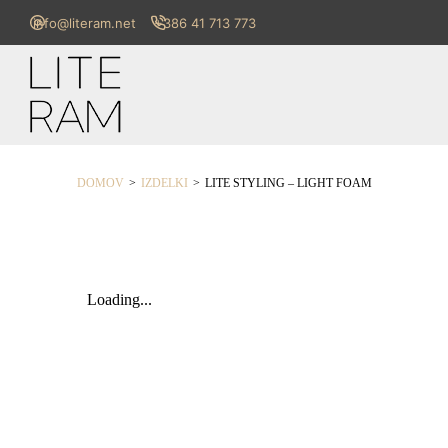
info@literam.net
+386 41 713 773
>
>
DOMOV
IZDELKI
LITE STYLING – LIGHT FOAM
Loading...