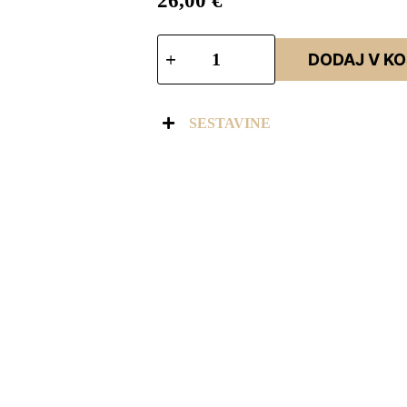
26,00
€
DODAJ V K
SESTAVINE