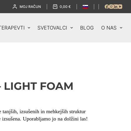
MOJ RAČUN
0,00
€
TERAPEVTI
SVETOVALCI
BLOG
O NAS
– LIGHT FOAM
e tanjših, izsušenih in mehkejših struktur
je izsušena. Uporabljamo jo na dolžini las!