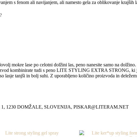
jem s fenom ali navijanjem, ali namesto gela za oblikovanje krajših las
?
volj mokre lase po celotni dolžini las, peno nanesite samo na dolžino.
proizvod kombinirate tudi s peno LITE STYLING EXTRA STRONG, ki jo n
 lasje tanjši in bolj suhi. Z uporabljeno količino proizvoda in deleže
A 1, 1230 DOMŽALE, SLOVENIJA, PISKAR@LITERAM.NET