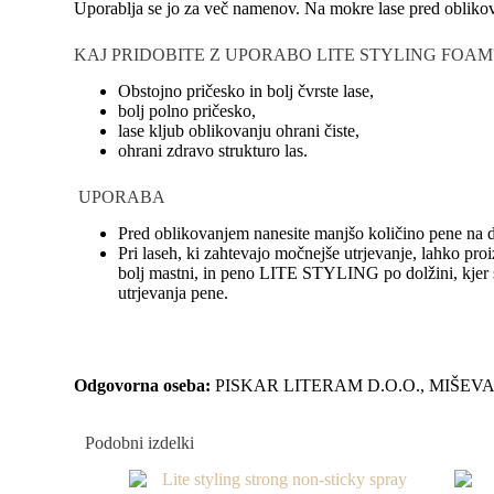
Uporablja se jo za več namenov. Na mokre lase pred oblikovan
KAJ PRIDOBITE Z UPORABO LITE STYLING FOAM
Obstojno pričesko in bolj čvrste lase,
bolj polno pričesko,
lase kljub oblikovanju ohrani čiste,
ohrani zdravo strukturo las.
UPORABA
Pred oblikovanjem nanesite manjšo količino pene na do
Pri laseh, ki zahtevajo močnejše utrjevanje, lahko 
bolj mastni, in peno LITE STYLING po dolžini, kjer so
utrjevanja pene.
Odgovorna oseba:
PISKAR LITERAM D.O.O., MIŠEV
Podobni izdelki