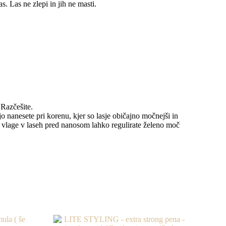
. Las ne zlepi in jih ne masti.
 Razčešite.
anesete pri korenu, kjer so lasje običajno močnejši in
m vlage v laseh pred nanosom lahko regulirate želeno moč