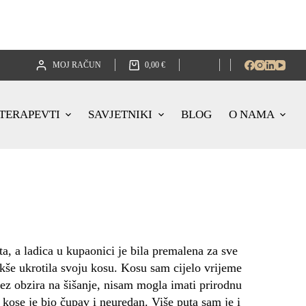
MOJ RAČUN
0,00
€
TERAPEVTI
SAVJETNIKI
BLOG
O NAMA
 a ladica u kupaonici je bila premalena za sve
kše ukrotila svoju kosu. Kosu sam cijelo vrijeme
Bez obzira na šišanje, nisam mogla imati prirodnu
d kose je bio čupav i neuredan. Više puta sam je i