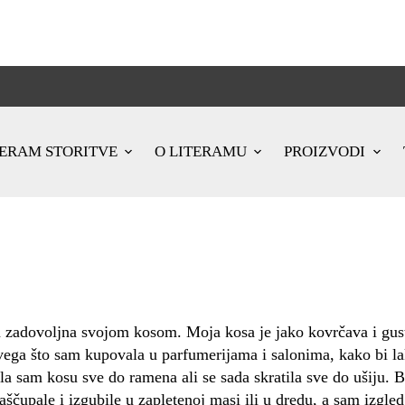
TERAM STORITVE
O LITERAMU
PROIZVODI
dovoljna svojom kosom. Moja kosa je jako kovrčava i gusta,
ega što sam kupovala u parfumerijama i salonima, kako bi la
la sam kosu sve do ramena ali se sada skratila sve do ušiju. 
raščupale i izgubile u zapletenoj masi ili u dredu, a sam izgle