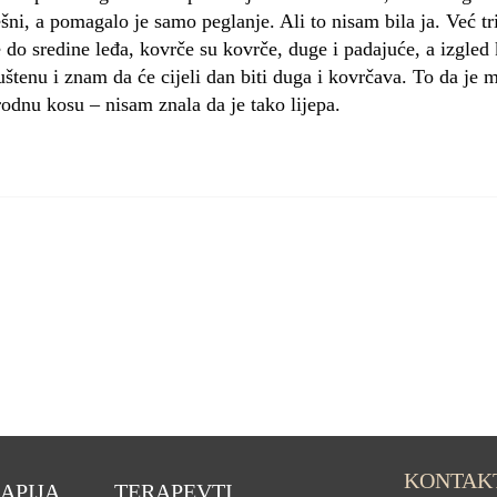
pješni, a pomagalo je samo peglanje. Ali to nisam bila ja. Već
 do sredine leđa, kovrče su kovrče, duge i padajuće, a izgled 
štenu i znam da će cijeli dan biti duga i kovrčava. To da je mo
odnu kosu – nisam znala da je tako lijepa.
KONTAK
APIJA
TERAPEVTI