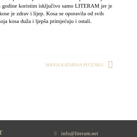
 tri godine koristim isključivo samo LITERAM jer je
kose je zdrav i lijep. Kosa se oporavila od svih
ja kosa duža i ljepša primjećuju i ostali.
MANJA KATARINA PEČENKO
T
info@literam.net