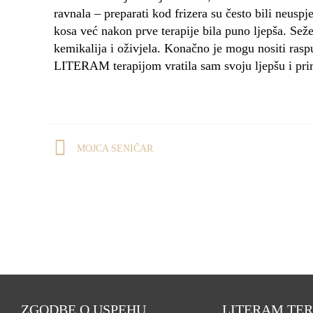
ravnala – preparati kod frizera su često bili neus
kosa već nakon prve terapije bila puno ljepša. Seže
kemikalija i oživjela. Konačno je mogu nositi raspu
LITERAM terapijom vratila sam svoju ljepšu i prir
MOJCA SENIČAR
ZGODBE O USPEHU
LITERAM TER