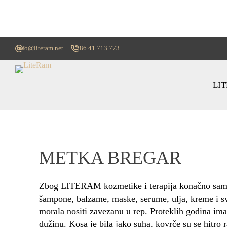
info@literam.net
+386 41 713 773
LI
METKA BREGAR
Zbog LITERAM kozmetike i terapija konačno sam za
šampone, balzame, maske, serume, ulja, kreme i sv
morala nositi zavezanu u rep. Proteklih godina ima
dužinu. Kosa je bila jako suha, kovrče su se hitro 