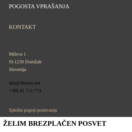
POGOSTA VPRAŠANJA
KONTAKT
Piskar LiteRam d.o.o.
Miševa 1
SI-1230 Domžale
Slovenija
info@literam.net
+386 41 713 773
Splošni pogoji poslovanja
ŽELIM BREZPLAČEN POSVET