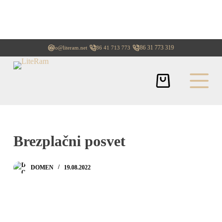
+386 31 773 319
info@literam.net
+386 41 713 773
Brezplačni posvet
DOMEN
19.08.2022