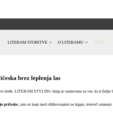
LITERAM STORITVE
O LITERAMU
SHOP
ska brez leplenja las
ravi dotik. LITERAM STYLING linija je zasnovana za vse, ki si želijo la
jo pričeske
, zato se lasje med oblikovanjem ne trgajo, temveč ostanejo 