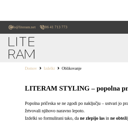
info@literam.net
+386 41 713 773
Domov
Izdelki
Oblikovanje
LITERAM STYLING – popolna priče
Popolna pričeska se ne zgodi po naključju – ustvari jo p
žrtvovali njihovo naravno lepoto.
Izdelki so formulirani tako, da
ne zlepijo las
in
ne obteži