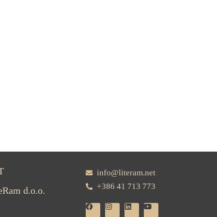
T
info@literam.net
+386 41 713 773
teRam d.o.o.