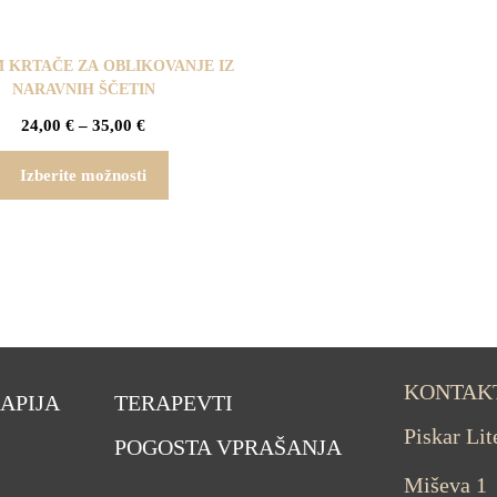
 KRTAČE ZA OBLIKOVANJE IZ
NARAVNIH ŠČETIN
24,00
€
–
35,00
€
Izberite možnosti
KONTAK
APIJA
TERAPEVTI
Piskar Li
POGOSTA VPRAŠANJA
Miševa 1