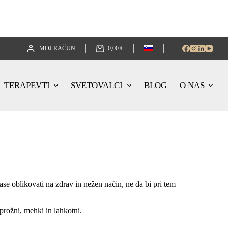
MOJ RAČUN
0,00
€
TERAPEVTI
SVETOVALCI
BLOG
O NAS
se oblikovati na zdrav in nežen način, ne da bi pri tem
prožni, mehki in lahkotni.