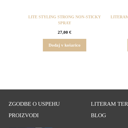
LITE STYLING STRONG NON-STICKY
LITERAM
SPRAY
27,00
€
Dodaj v košarico
ZGODBE O USPEHU
LITERAM TER
PROIZVODI
BLOG