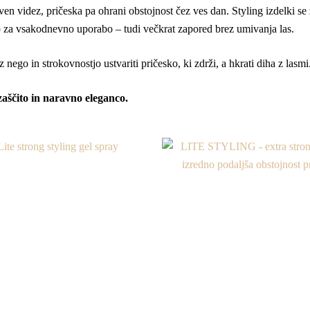
n videz, pričeska pa ohrani obstojnost čez ves dan. Styling izdelki se 
o za vsakodnevno uporabo – tudi večkrat zapored brez umivanja las.
go in strokovnostjo ustvariti pričesko, ki zdrži, a hkrati diha z lasmi
ščito in naravno eleganco.