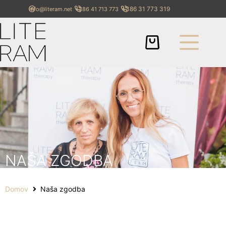
+386 31 773 319
info@literam.net
+386 41 713 773
NAŠA ZGODBA
Domov
Naša zgodba