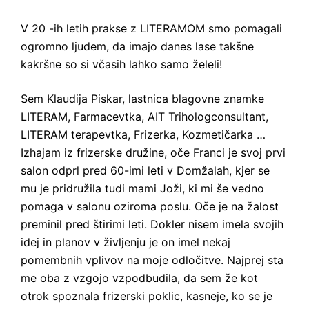
V 20 -ih letih prakse z LITERAMOM smo pomagali
ogromno ljudem, da imajo danes lase takšne
kakršne so si včasih lahko samo želeli!
Sem Klaudija Piskar, lastnica blagovne znamke
LITERAM, Farmacevtka, AIT Trihologconsultant,
LITERAM terapevtka, Frizerka, Kozmetičarka …
Izhajam iz frizerske družine, oče Franci je svoj prvi
salon odprl pred 60-imi leti v Domžalah, kjer se
mu je pridružila tudi mami Joži, ki mi še vedno
pomaga v salonu oziroma poslu. Oče je na žalost
preminil pred štirimi leti. Dokler nisem imela svojih
idej in planov v življenju je on imel nekaj
pomembnih vplivov na moje odločitve. Najprej sta
me oba z vzgojo vzpodbudila, da sem že kot
otrok spoznala frizerski poklic, kasneje, ko se je