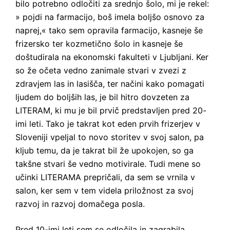
bilo potrebno odločiti za srednjo šolo, mi je rekel:
» pojdi na farmacijo, boš imela boljšo osnovo za
naprej,« tako sem opravila farmacijo, kasneje še
frizersko ter kozmetično šolo in kasneje še
doštudirala na ekonomski fakulteti v Ljubljani. Ker
so že očeta vedno zanimale stvari v zvezi z
zdravjem las in lasišča, ter načini kako pomagati
ljudem do boljših las, je bil hitro dovzeten za
LITERAM, ki mu je bil prvič predstavljen pred 20-
imi leti. Tako je takrat kot eden prvih frizerjev v
Sloveniji vpeljal to novo storitev v svoj salon, pa
kljub temu, da je takrat bil že upokojen, so ga
takšne stvari še vedno motivirale. Tudi mene so
učinki LITERAMA prepričali, da sem se vrnila v
salon, ker sem v tem videla priložnost za svoj
razvoj in razvoj domačega posla.
Pred 10-imi leti sem se odločila in zagrabila