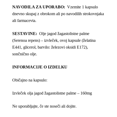
NAVODILA ZA UPORABO:
Vzemite 1 kapsulo
dnevno skupaj z obrokom ali po navodilih strokovnjaka
ali farmacevta.
SESTAVINE:
Olje jagod žagastolistne palme
(
Serenoa repens
) – izvleček, ovoj kapsule (želatina
E441, glicerol, barvilo: železovi oksidi E172),
sončnično olje.
INFORMACIJE O IZDELKU
Običajno na kapsulo:
Izvleček olja jagod žagastolistne palme –
160mg
Ne uporabljajte, če ste noseči ali dojite.