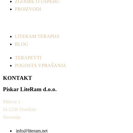
ZGODBE O USPEHU
PROIZVODI
LITERAM TERAPIJA
BLOG
TERAPEVTI
POGOSTA VPRAŠANJA
KONTAKT
Piskar LiteRam d.o.o.
Miševa 1
SI-1230 Domžale
Slovenija
info@literam.net