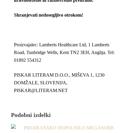
uravnoteženo in raznovrstno prehrano.
Shranjevati nedosegljivo otrokom!
Proizvajalec: Lamberts Healthcare Ltd, 1 Lamberts
Road, Tunbridge Wells, Kent TN2 3EH, Anglija. Tel:
01892 554312
PISKAR LITERAM D.O.O., MIŠEVA 1, 1230
DOMŽALE, SLOVENIJA,
PISKAR@LITERAM.NET
Podobni izdelki