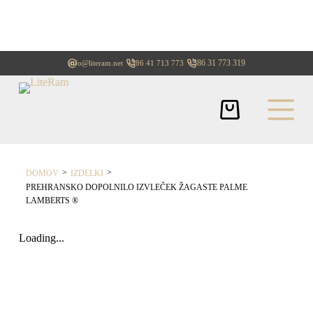
+386 31 773 319
info@literam.net
+386 41 713 773
>
>
DOMOV
IZDELKI
PREHRANSKO DOPOLNILO IZVLEČEK ŽAGASTE PALME
LAMBERTS ®
Loading...