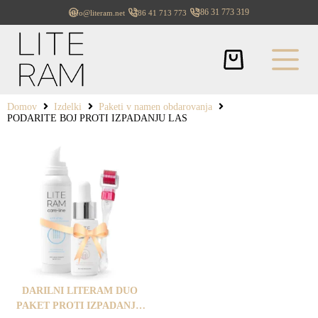
+386 31 773 319
info@literam.net
+386 41 713 773
Domov
Izdelki
Paketi v namen obdarovanja
PODARITE BOJ PROTI IZPADANJU LAS
DARILNI LITERAM DUO
PAKET PROTI IZPADANJU