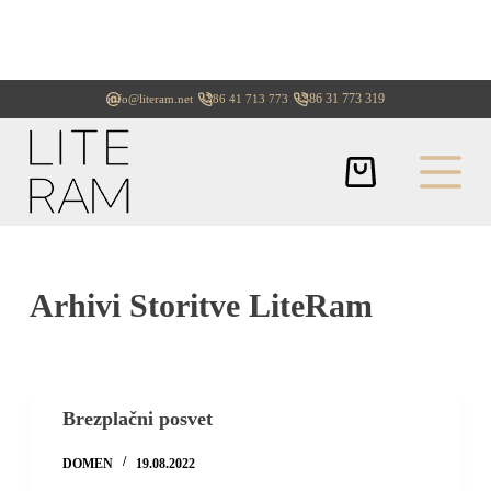
+386 31 773 319
info@literam.net
+386 41 713 773
Arhivi
Storitve LiteRam
Brezplačni posvet
DOMEN
19.08.2022