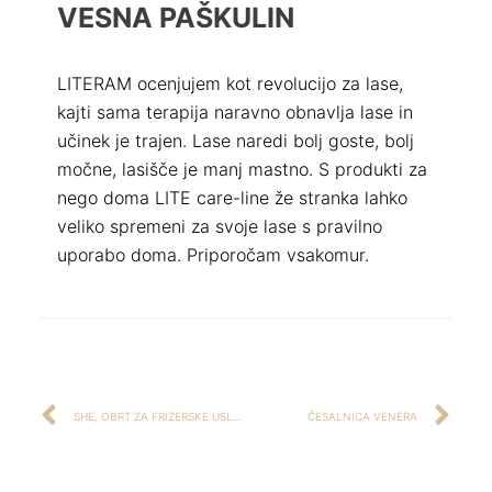
VESNA PAŠKULIN
LITERAM ocenjujem kot revolucijo za lase,
kajti sama terapija naravno obnavlja lase in
učinek je trajen. Lase naredi bolj goste, bolj
močne, lasišče je manj mastno. S produkti za
nego doma LITE care-line že stranka lahko
veliko spremeni za svoje lase s pravilno
uporabo doma. Priporočam vsakomur.
SHE, OBRT ZA FRIZERSKE USLUGE I TRGOVINU, VL. IVANA MARUŠIĆ KOKOLIĆ
ČESALNICA VENERA