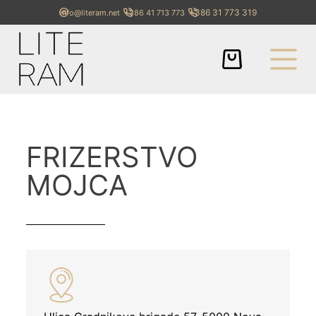
+386 31 773 319
info@literam.net
+386 41 713 773
FRIZERSTVO
MOJCA