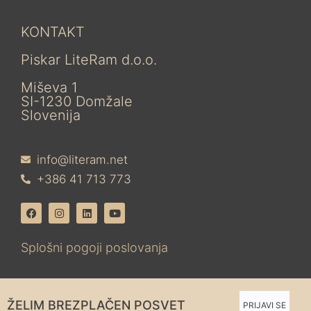
KONTAKT
Piskar LiteRam d.o.o.
Miševa 1
SI-1230 Domžale
Slovenija
info@literam.net
+386 41 713 773
Splošni pogoji poslovanja
ŽELIM BREZPLAČEN POSVET
PRIJAVI SE