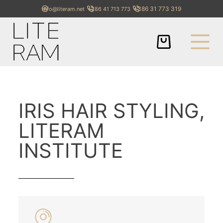
+386 31 773 319
info@literam.net
+386 41 713 773
IRIS HAIR STYLING,
LITERAM
INSTITUTE