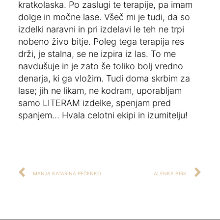
kratkolaska. Po zaslugi te terapije, pa imam
dolge in močne lase. Všeč mi je tudi, da so
izdelki naravni in pri izdelavi le teh ne trpi
nobeno živo bitje. Poleg tega terapija res
drži, je stalna, se ne izpira iz las. To me
navdušuje in je zato še toliko bolj vredno
denarja, ki ga vložim. Tudi doma skrbim za
lase; jih ne likam, ne kodram, uporabljam
samo LITERAM izdelke, spenjam pred
spanjem… Hvala celotni ekipi in izumitelju!
MANJA KATARINA PEČENKO
ALENKA BIRK