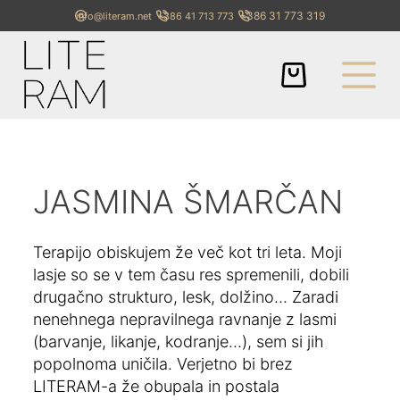
+386 31 773 319
info@literam.net
+386 41 713 773
JASMINA ŠMARČAN
Terapijo obiskujem že več kot tri leta. Moji
lasje so se v tem času res spremenili, dobili
drugačno strukturo, lesk, dolžino… Zaradi
nenehnega nepravilnega ravnanje z lasmi
(barvanje, likanje, kodranje…), sem si jih
popolnoma uničila. Verjetno bi brez
LITERAM-a že obupala in postala