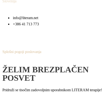
Slovenija
info@literam.net
+386 41 713 773
Splošni pogoji poslovanja
ŽELIM BREZPLAČEN
POSVET
Pridruži se tisočim zadovoljnim uporabnikom LITERAM terapije!
PRIJAVI SE