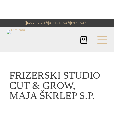
+386 31 773 319
info@literam.net
+386 41 713 773
FRIZERSKI STUDIO
CUT & GROW,
MAJA ŠKRLEP S.P.