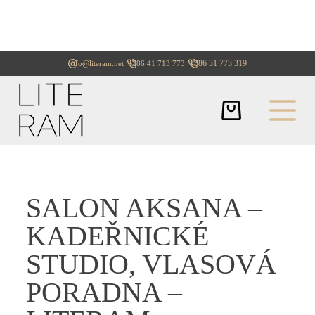
+386 31 773 319
info@literam.net
+386 41 713 773
SALON AKSANA –
KADEŘNICKÉ
STUDIO, VLASOVÁ
PORADNA –