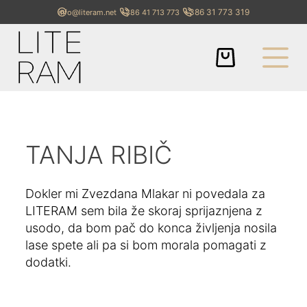
+386 31 773 319
info@literam.net
+386 41 713 773
TANJA RIBIČ
Dokler mi Zvezdana Mlakar ni povedala za
LITERAM sem bila že skoraj sprijaznjena z
usodo, da bom pač do konca življenja nosila
lase spete ali pa si bom morala pomagati z
dodatki.