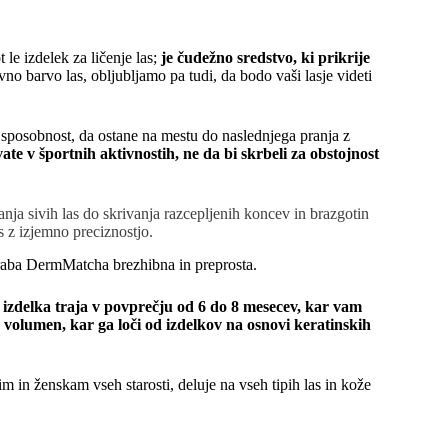
le izdelek za ličenje las;
je čudežno sredstvo, ki prikrije
o barvo las, obljubljamo pa tudi, da bodo vaši lasje videti
 sposobnost, da ostane na mestu do naslednjega pranja z
ate v športnih aktivnostih, ne da bi skrbeli za obstojnost
ja sivih las do skrivanja razcepljenih koncev in brazgotin
s z izjemno preciznostjo.
poraba DermMatcha brezhibna in preprosta.
 izdelka traja v povprečju od 6 do 8 mesecev, kar vam
n volumen, kar ga loči od izdelkov na osnovi keratinskih
m in ženskam vseh starosti, deluje na vseh tipih las in kože