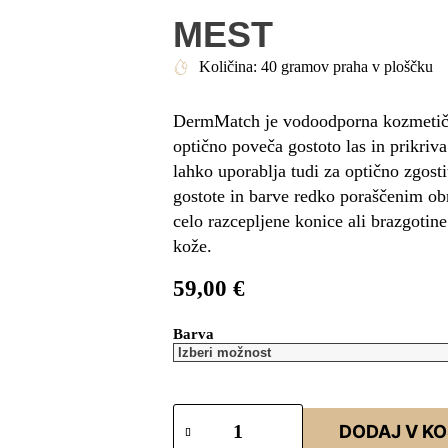
MEST
Količina: 40 gramov praha v ploščku
DermMatch je vodoodporna kozmetična
optično poveča gostoto las in prikriva
lahko uporablja tudi za optično zgosti
gostote in barve redko poraščenim obr
celo razcepljene konice ali brazgotine 
kože.
59,00
€
Barva
DODAJ V K