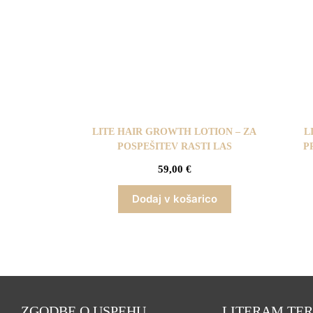
LITE HAIR GROWTH LOTION – ZA
L
POSPEŠITEV RASTI LAS
P
59,00
€
Dodaj v košarico
ZGODBE O USPEHU
LITERAM TER