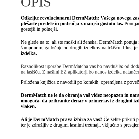
OPIS
Odkrijte revolucionarni DermMatch: Vašega novega zavez
plešaste predele in področja z manjšo gostoto las.
Ponujamo
gostejši in polnejši.
Ne glede na to, ali ste moški ali ženska, DermMatch ponuja 
šamponom, ga ločuje od drugih izdelkov na tržišču. Plus,
je
izdelka.
Raznolikost uporabe DermMatcha vas bo navdušila: od dodajan
na lasišču. Z našimi EZ aplikatorji bo nanos izdelka natanče
Priložena knjižica z navodili po korakih, opremljena z pove
DermMatch ne le da ohranja vaš videz neopazen in narav
omogoča, da prihranite denar v primerjavi z drugimi izde
vlaken.
Ali je DermMatch prava izbira za vas?
Če želite prikriti
ter je združljiv z drugimi lasnimi tretmaji, vključno s presaje