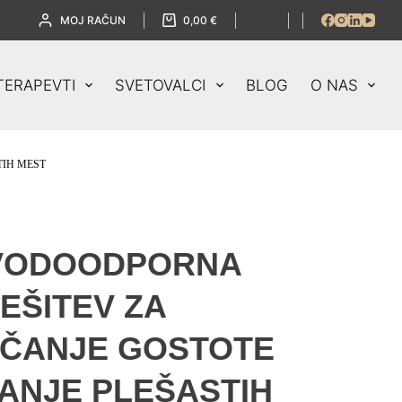
MOJ RAČUN
0,00
€
TERAPEVTI
SVETOVALCI
BLOG
O NAS
TIH MEST
VODOODPORNA
EŠITEV ZA
EČANJE GOSTOTE
VANJE PLEŠASTIH