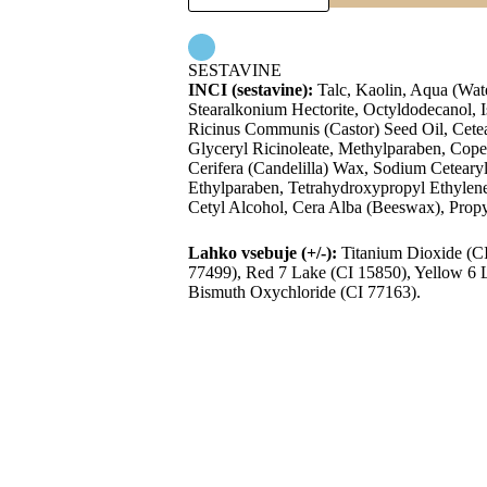
SESTAVINE
INCI (sestavine):
Talc, Kaolin, Aqua (Wat
Stearalkonium Hectorite, Octyldodecanol, I
Ricinus Communis (Castor) Seed Oil, Cete
Glyceryl Ricinoleate, Methylparaben, Cope
Cerifera (Candelilla) Wax, Sodium Cetearyl 
Ethylparaben, Tetrahydroxypropyl Ethylene
Cetyl Alcohol, Cera Alba (Beeswax), Propy
Lahko vsebuje (+/-):
Titanium Dioxide (CI
77499), Red 7 Lake (CI 15850), Yellow 6 L
Bismuth Oxychloride (CI 77163).