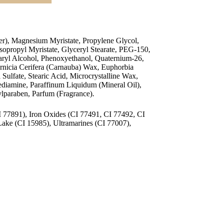
er), Magnesium Myristate, Propylene Glycol,
sopropyl Myristate, Glyceryl Stearate, PEG-150,
aryl Alcohol, Phenoxyethanol, Quaternium-26,
rnicia Cerifera (Carnauba) Wax, Euphorbia
Sulfate, Stearic Acid, Microcrystalline Wax,
diamine, Paraffinum Liquidum (Mineral Oil),
lparaben, Parfum (Fragrance).
 77891), Iron Oxides (CI 77491, CI 77492, CI
ake (CI 15985), Ultramarines (CI 77007),