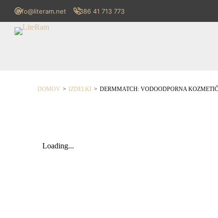
info@literam.net
+386 41 713 773
>
>
DOMOV
IZDELKI
DERMMATCH: VODOODPORNA KOZMETIČNA 
Loading...