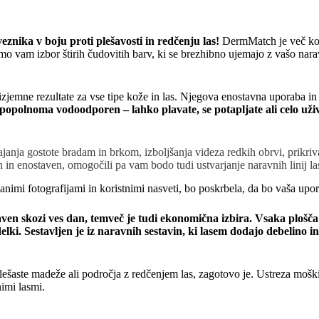
nika v boju proti plešavosti in redčenju las!
DermMatch je več kot 
 vam izbor štirih čudovitih barv, ki se brezhibno ujemajo z vašo naravn
izjemne rezultate za vse tipe kože in las. Njegova enostavna uporaba in
 popolnoma vodoodporen – lahko plavate, se potapljate ali celo uživ
ja gostote bradam in brkom, izboljšanja videza redkih obrvi, prikrivan
n in enostaven, omogočili pa vam bodo tudi ustvarjanje naravnih linij la
čanimi fotografijami in koristnimi nasveti, bo poskrbela, da bo vaša u
en skozi ves dan, temveč je tudi ekonomična izbira. Vsaka plošča
lki. Sestavljen je iz naravnih sestavin, ki lasem dodajo debelino i
 plešaste madeže ali področja z redčenjem las, zagotovo je. Ustreza moški
nimi lasmi.