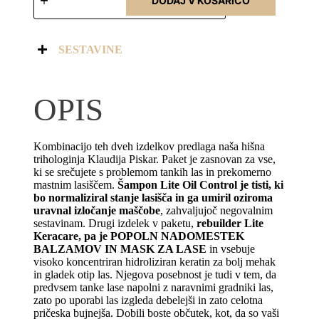
DODAJ V KOŠARICO
SESTAVINE
OPIS
Kombinacijo teh dveh izdelkov predlaga naša hišna
trihologinja Klaudija Piskar. Paket je zasnovan za vse,
ki se srečujete s problemom tankih las in prekomerno
mastnim lasiščem.
Šampon Lite Oil Control je tisti, ki
bo normaliziral stanje lasišča in ga umiril oziroma
uravnal izločanje maščobe
, zahvaljujoč negovalnim
sestavinam. Drugi izdelek v paketu,
rebuilder Lite
Keracare, pa je POPOLN NADOMESTEK
BALZAMOV IN MASK ZA LASE
in vsebuje
visoko koncentriran hidroliziran keratin za bolj mehak
in gladek otip las. Njegova posebnost je tudi v tem, da
predvsem tanke lase napolni z naravnimi gradniki las,
zato po uporabi las izgleda debelejši in zato celotna
pričeska bujnejša. Dobili boste občutek, kot, da so vaši