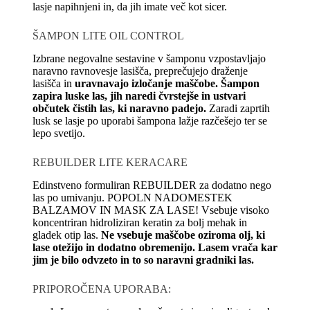
lasje napihnjeni in, da jih imate več kot sicer.
ŠAMPON LITE OIL CONTROL
Izbrane negovalne sestavine v šamponu vzpostavljajo
naravno ravnovesje lasišča, preprečujejo draženje
lasišča in
uravnavajo izločanje maščobe. Šampon
zapira luske las, jih naredi čvrstejše in ustvari
občutek čistih las, ki naravno padejo.
Zaradi zaprtih
lusk se lasje po uporabi šampona lažje razčešejo ter se
lepo svetijo.
REBUILDER LITE KERACARE
Edinstveno formuliran REBUILDER za dodatno nego
las po umivanju. POPOLN NADOMESTEK
BALZAMOV IN MASK ZA LASE! Vsebuje visoko
koncentriran hidroliziran keratin za bolj mehak in
gladek otip las.
Ne vsebuje maščobe oziroma olj, ki
lase otežijo in dodatno obremenijo. Lasem vrača kar
jim je bilo odvzeto in to so naravni gradniki las.
PRIPOROČENA UPORABA: