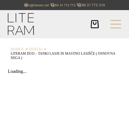
+386 31 773 319
info@literam.net
+386 41 713 773
>
>
DOMOV
IZDELKI
LITERAM DUO – TANKI LASJE IN MASTNO LASIŠČE ( OSNOVNA
NEGA )
Loading...