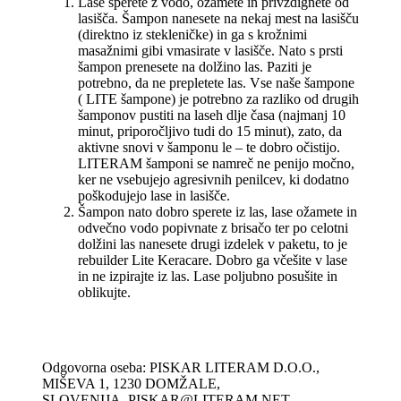
Lase sperete z vodo, ožamete in privzdignete od
lasišča. Šampon nanesete na nekaj mest na lasišču
(direktno iz stekleničke) in ga s krožnimi
masažnimi gibi vmasirate v lasišče. Nato s prsti
šampon prenesete na dolžino las. Paziti je
potrebno, da ne prepletete las. Vse naše šampone
( LITE šampone) je potrebno za razliko od drugih
šamponov pustiti na laseh dlje časa (najmanj 10
minut, priporočljivo tudi do 15 minut), zato, da
aktivne snovi v šamponu le – te dobro očistijo.
LITERAM šamponi se namreč ne penijo močno,
ker ne vsebujejo agresivnih penilcev, ki dodatno
poškodujejo lase in lasišče.
Šampon nato dobro sperete iz las, lase ožamete in
odvečno vodo popivnate z brisačo ter po celotni
dolžini las nanesete drugi izdelek v paketu, to je
rebuilder Lite Keracare. Dobro ga včešite v lase
in ne izpirajte iz las. Lase poljubno posušite in
oblikujte.
Odgovorna oseba: PISKAR LITERAM D.O.O.,
MIŠEVA 1, 1230 DOMŽALE,
SLOVENIJA, PISKAR@LITERAM.NET