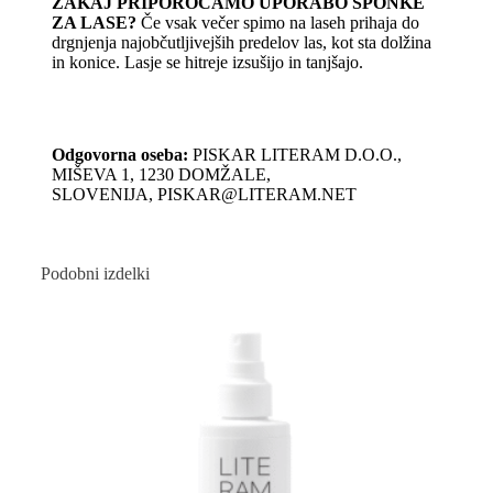
ZAKAJ PRIPOROČAMO UPORABO SPONKE
ZA LASE?
Če vsak večer spimo na laseh prihaja do
drgnjenja najobčutljivejših predelov las, kot sta dolžina
in konice. Lasje se hitreje izsušijo in tanjšajo.
Odgovorna oseba:
PISKAR LITERAM D.O.O.,
MIŠEVA 1, 1230 DOMŽALE,
SLOVENIJA, PISKAR@LITERAM.NET
Podobni izdelki