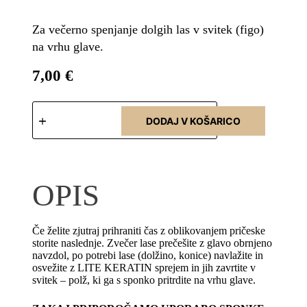
Za večerno spenjanje dolgih las v svitek (figo)
na vrhu glave.
7,00
€
DODAJ V KOŠARICO
OPIS
Če želite zjutraj prihraniti čas z oblikovanjem pričeske
storite naslednje. Zvečer lase prečešite z glavo obrnjeno
navzdol, po potrebi lase (dolžino, konice) navlažite in
osvežite z LITE KERATIN sprejem in jih zavrtite v
svitek – polž, ki ga s sponko pritrdite na vrhu glave.