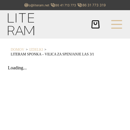
+386 31 773 319
info@literam.net
+386 41 713 773
>
>
DOMOV
IZDELKI
LITERAM SPONKA – VILICA ZA SPENJANJE LAS 3/1
Loading...