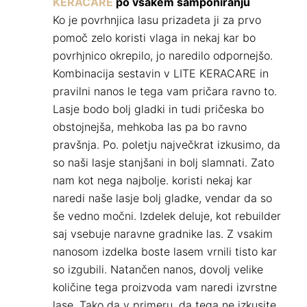
KERACARE
po vsakem šamponiranju
Ko je povrhnjica lasu prizadeta ji za prvo
pomoč zelo koristi vlaga in nekaj kar bo
povrhjnico okrepilo, jo naredilo odpornejšo.
Kombinacija sestavin v LITE KERACARE in
pravilni nanos le tega vam pričara ravno to.
Lasje bodo bolj gladki in tudi pričeska bo
obstojnejša, mehkoba las pa bo ravno
pravšnja. Po. poletju največkrat izkusimo, da
so naši lasje stanjšani in bolj slamnati. Zato
nam kot nega najbolje. koristi nekaj kar
naredi naše lasje bolj gladke, vendar da so
še vedno močni. Izdelek deluje, kot rebuilder
saj vsebuje naravne gradnike las. Z vsakim
nanosom izdelka boste lasem vrnili tisto kar
so izgubili. Natančen nanos, dovolj velike
količine tega proizvoda vam naredi izvrstne
lase. Tako da v primeru, da tega ne izkusite