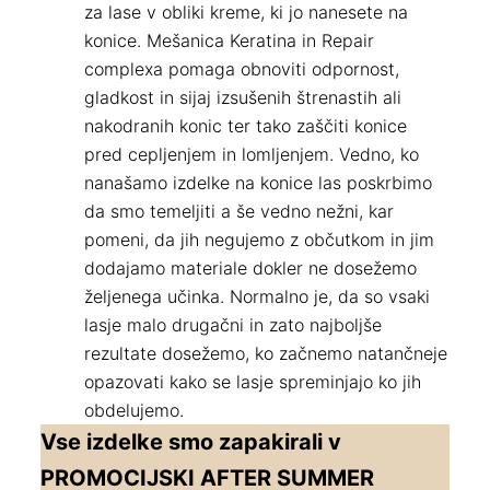
za lase v obliki kreme, ki jo nanesete na
konice. Mešanica Keratina in Repair
complexa pomaga obnoviti odpornost,
gladkost in sijaj izsušenih štrenastih ali
nakodranih konic ter tako zaščiti konice
pred cepljenjem in lomljenjem. Vedno, ko
nanašamo izdelke na konice las poskrbimo
da smo temeljiti a še vedno nežni, kar
pomeni, da jih negujemo z občutkom in jim
dodajamo materiale dokler ne dosežemo
željenega učinka. Normalno je, da so vsaki
lasje malo drugačni in zato najboljše
rezultate dosežemo, ko začnemo natančneje
opazovati kako se lasje spreminjajo ko jih
obdelujemo.
Vse izdelke smo zapakirali v
PROMOCIJSKI AFTER SUMMER