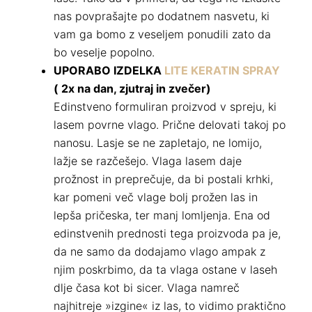
nas povprašajte po dodatnem nasvetu, ki
vam ga bomo z veseljem ponudili zato da
bo veselje popolno.
UPORABO IZDELKA
LITE KERATIN SPRAY
( 2x na dan, zjutraj in zvečer)
Edinstveno formuliran proizvod v spreju, ki
lasem povrne vlago. Prične delovati takoj po
nanosu. Lasje se ne zapletajo, ne lomijo,
lažje se razčešejo. Vlaga lasem daje
prožnost in preprečuje, da bi postali krhki,
kar pomeni več vlage bolj prožen las in
lepša pričeska, ter manj lomljenja. Ena od
edinstvenih prednosti tega proizvoda pa je,
da ne samo da dodajamo vlago ampak z
njim poskrbimo, da ta vlaga ostane v laseh
dlje časa kot bi sicer. Vlaga namreč
najhitreje »izgine« iz las, to vidimo praktično