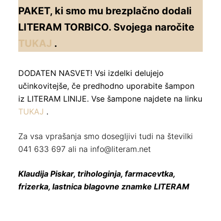
PAKET, ki smo mu brezplačno dodali
LITERAM TORBICO. Svojega naročite
TUKAJ
.
DODATEN NASVET! Vsi izdelki delujejo
učinkovitejše, če predhodno uporabite šampon
iz LITERAM LINIJE. Vse šampone najdete na linku
TUKAJ
.
Za vsa vprašanja smo dosegljivi tudi na številki
041 633 697 ali na info@literam.net
Klaudija Piskar, trihologinja, farmacevtka,
frizerka, lastnica blagovne znamke LITERAM