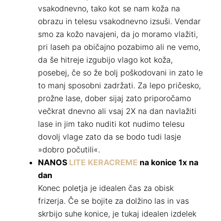
vsakodnevno, tako kot se nam koža na
obrazu in telesu vsakodnevno izsuši. Vendar
smo za kožo navajeni, da jo moramo vlažiti,
pri laseh pa običajno pozabimo ali ne vemo,
da še hitreje izgubijo vlago kot koža,
posebej, če so že bolj poškodovani in zato le
to manj sposobni zadržati. Za lepo pričesko,
prožne lase, dober sijaj zato priporočamo
večkrat dnevno ali vsaj 2X na dan navlažiti
lase in jim tako nuditi kot nudimo telesu
dovolj vlage zato da se bodo tudi lasje
»dobro počutili«.
NANOS
LITE KERACREME
na konice 1x na
dan
Konec poletja je idealen čas za obisk
frizerja. Če se bojite za dolžino las in vas
skrbijo suhe konice, je tukaj idealen izdelek