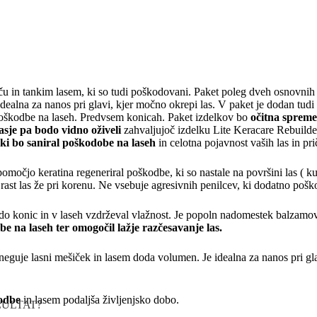
ču in tankim lasem, ki so tudi poškodovani. Paket poleg dveh osnovnih
dealna za nanos pri glavi, kjer močno okrepi las. V paket je dodan tudi 
oškodbe na laseh. Predvsem konicah. Paket izdelkov bo
očitna spreme
lasje pa bodo vidno oživeli
zahvaljujoč izdelku Lite Keracare Rebuilder
, ki bo saniral poškodobe na laseh
in celotna pojavnost vaših las in p
 pomočjo keratina regeneriral poškodbe, ki so nastale na površini las ( 
 rast las že pri korenu. Ne vsebuje agresivnih penilcev, ki dodatno poško
e do konic in v laseh vzdrževal vlažnost. Je popoln nadomestek balzamov
e na laseh ter omogočil lažje razčesavanje las.
neguje lasni mešiček in lasem doda volumen. Je idealna za nanos pri gl
kodbe
in lasem podaljša življenjsko dobo.
ZULTAT?