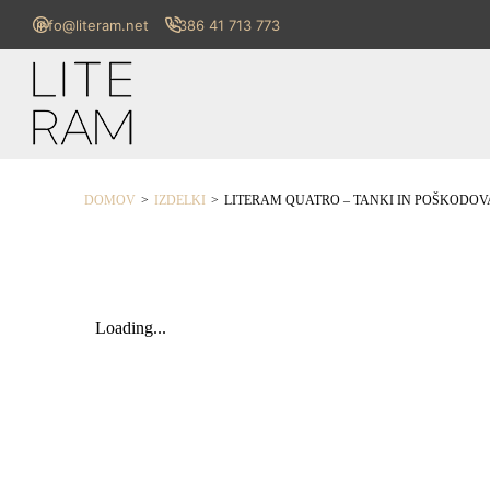
info@literam.net
+386 41 713 773
>
>
DOMOV
IZDELKI
LITERAM QUATRO – TANKI IN POŠKODOVAN
Loading...