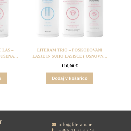
 LAS –
LITERAM TRIO – POŠKODOVANI
SUŠENA
LASJE IN SUHO LASIŠČE ( OSNOVNI /
 OSNOVNI
TERAPEVTSKI PAKET )
110,00
€
o
Dodaj v košarico
T
info@literam.net
+386 41 713 773