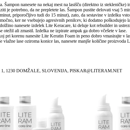
a. Šampon nanesete na nekaj mest na lasišču (direktno iz stekleničke) i
ziti je potrebno, da ne prepletete las. Šampon pustite delovati vsaj 5 mi
inut, priporočljivo tudi do 15 minut), zato, da sestavine v izdelku vsto
čno, ker ne vsebujejo agresivnih penilcev, ki dodatno poškodujejo las
dolžino nanesete izdelek Lite Keracare, ki deluje kot rebuilder in ust
 otežil ali zmastil. Izdelka ne izpirate ampak ga dobro včešete v lase.
koj pri korenu nanesite Lite Keratin Foam in peno dobro vmasirajte v la
vlažne lase oziroma konice las, nanesete manjše količine proizvoda Lite
A 1, 1230 DOMŽALE, SLOVENIJA, PISKAR@LITERAM.NET