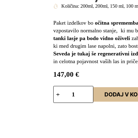
Količina: 200ml, 200ml, 150 ml, 100 m
Paket izdelkov bo
očitna sprememba 
vzpostavilo normalno stanje, ki mu bo
tanki lasje pa bodo vidno oživeli
zah
ki med drugim lase napolni, zato bost
Seveda je tukaj še regenerativni iz
in celotna pojavnost vaših las in pri
147,00
€
DODAJ V K