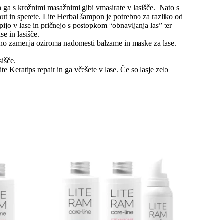
n ga s krožnimi masažnimi gibi vmasirate v lasišče. Nato s
nut in sperete. Lite Herbal šampon je potrebno za razliko od
pijo v lase in pričnejo s postopkom “obnavljanja las” ter
e in lasišče.
rezno zamenja oziroma nadomesti balzame in maske za lase.
sišče.
 Keratips repair in ga včešete v lase. Če so lasje zelo