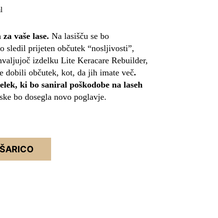
l
za vaše lase.
Na lasišču se bo
 sledil prijeten občutek “nosljivosti”,
valjujoč izdelku Lite Keracare Rebuilder,
e dobili občutek, kot, da jih imate več
.
delek, ki bo saniral poškodobe na laseh
česke bo dosegla novo poglavje.
OŠARICO