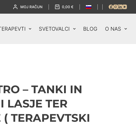
MOJ RAČUN
0,00
€
TERAPEVTI
SVETOVALCI
BLOG
O NAS
RO – TANKI IN
 LASJE TER
 ( TERAPEVTSKI