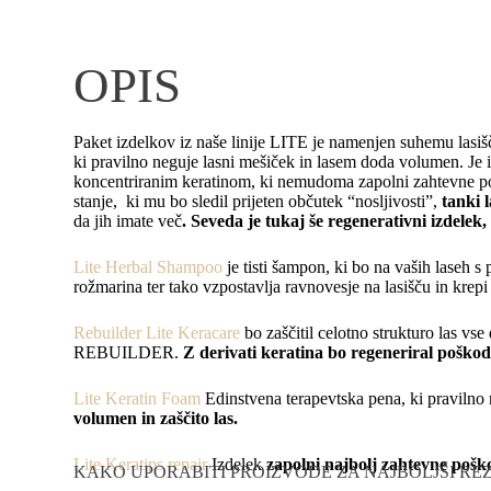
OPIS
Paket izdelkov iz naše linije LITE je namenjen suhemu lasiš
ki pravilno neguje lasni mešiček in lasem doda volumen. Je i
koncentriranim keratinom, ki nemudoma zapolni zahtevne p
stanje, ki mu bo sledil prijeten občutek “nosljivosti”,
tanki 
da jih imate več
. Seveda je tukaj še regenerativni izdelek
Lite Herbal Shampoo
je tisti šampon, ki bo na vaših laseh s
rožmarina ter tako vzpostavlja ravnovesje na lasišču in krepi
Rebuilder Lite Keracare
bo zaščitil celotno strukturo las vs
REBUILDER.
Z derivati keratina bo regeneriral poškodb
Lite Keratin Foam
Edinstvena terapevtska pena, ki pravilno 
volumen in zaščito las.
Lite Keratips repair
Izdelek
zapolni najbolj zahtevne poš
KAKO UPORABITI PROIZVODE ZA NAJBOLJŠI RE