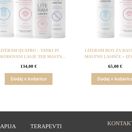
LITERAM QUATRO – TANKI IN
LITERAM DUO ZA RAST
KODOVANI LASJE TER MASTNO
MASTNO LASIŠČE + IZ
LASIŠČE
DOLŽINA TER KONICA (
134,00
€
65,00
€
PAKET )
Dodaj v košarico
Dodaj v košaric
KONTAK
APIJA
TERAPEVTI