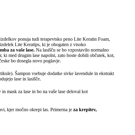
 izdelkov ponuja tudi terapevtsko peno Lite Keratin Foam,
izdelek Lite Keratips, ki je obogaten z visoko
mba za vaše lase.
Na lasišču se bo vzpostavilo normalno
, ki med drugim lase napolni, zato boste dobili občutek, kot,
ričeske bo dosegla novo poglavje.
kutikule). Šampon vsebuje dodatke sivke lavendule in ekstrakt
dujejo lase in lasišče.
 in mask za lase in bo na vaše lase deloval kot
avi, kjer močno okrepi las. Primerna je
za krepitev,