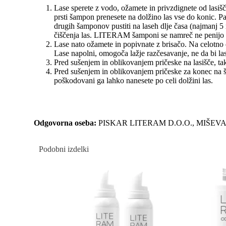
Lase sperete z vodo, ožamete in privzdignete od lasišč
prsti šampon prenesete na dolžino las vse do konic. Pa
drugih šamponov pustiti na laseh dlje časa (najmanj 5 m
čiščenja las. LITERAM šamponi se namreč ne penijo mo
Lase nato ožamete in popivnate z brisačo. Na celotno 
Lase napolni, omogoča lažje razčesavanje, ne da bi lase
Pred sušenjem in oblikovanjem pričeske na lasišče, ta
Pred sušenjem in oblikovanjem pričeske za konec na še 
poškodovani ga lahko nanesete po celi dolžini las.
Odgovorna oseba:
PISKAR LITERAM D.O.O., MIŠEV
Podobni izdelki